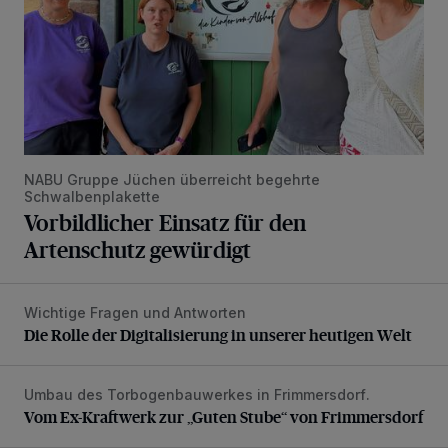
NABU Gruppe Jüchen überreicht begehrte
Schwalbenplakette
Vorbildlicher Einsatz für den
Artenschutz gewürdigt
Wichtige Fragen und Antworten
Die Rolle der Digitalisierung in unserer heutigen Welt
Die Rolle der Digitalisierung in unserer heutigen Welt
Umbau des Torbogenbauwerkes in Frimmersdorf.
Vom Ex-Kraftwerk zur „Guten Stube“ von Frimmersdorf
Vom Ex-Kraftwerk zur „Guten Stube“ von Frimmersdorf