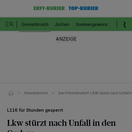
Grevenbroich
Jüchen
Sommergewinnspiel
Romm
Grevenbroich
bei Frimmersdorf: LKW stürzt nach Unfall 
L116 für Stunden gesperrt
Lkw stürzt nach Unfall in den