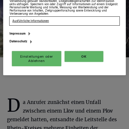
Verwendung genauer Standortdaten. Endgeräteeigenschaften zur Identifikation
aktiv abfragen. Speichern von oder Zugriff auf Informationen auf einem Endgerät.
Personalisierte Werbung und Inhalte, Messung von Werbeleistung und der
Performance von Inhalten, Zielgruppenforschung sowie Entwicklung und
Verbesserung von Angeboten.
Ausführliche Informationen
Impressum
Datenschutz
Einstellungen oder
OK
Ablehnen
Foto: FW GV
D
a Anrufer zunächst einen Unfall
zwischen einem Lkw und einem Pkw
gemeldet hatten, entsandte die Leitstelle des
Rhein-Kreises mehrere Einheiten der