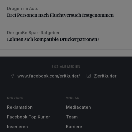
Drogen im Auto
Drei Personen nach Fluchtversuch festgenommen
Drei Personen nach Fluchtversuch festgenommen
Der große Spar-Ratgeber
Lohnen sich kompatible Druckerpatronen?
Lohnen sich kompatible Druckerpatronen?
SOZIALE MEDIEN
www.facebook.com/erftkurier/
@erftkurier
SERVICES
VERLAG
Reklamation
Mediadaten
Facebook Top Kurier
Team
Inserieren
Karriere