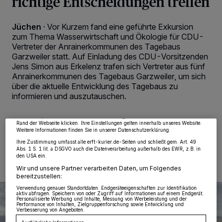
richtige Entscheidungen treffen
Jüchen
·
Vor Kurzem fand eine geführte Exkursion
zum Thema Wasserwirtschaft und Ökologie für CDU-
Vertreter der Anrainerkommunen des Tagebaus
Garzweiler statt. Auf Einladung des CDU-Vorsitzenden
Jens Simon aus Erkelenz trafen sich Vertreter aus fünf
Wir und unsere
218
-Partner speichern und greifen auf personenbezogene Daten
Anrainerkommunen des Tagebaus Garzweiler, um sich
wie Browserdaten oder eindeutige Kennungen auf Ihrem Gerät zu. Durch Auswahl
von OK aktivieren Sie Tracking-Technologien für die unter „Wir und unsere
über die aktuelle Entwicklung des Tagebaus zu
Partner verarbeiten Daten, um Ihnen Dienste bereitzustellen“ aufgeführten
informieren und auszutauschen.
Zwecke. Wenn Tracker deaktiviert sind, sind manche Inhalte und Anzeigen
möglicherweise nicht mehr so relevant für Sie. Sie können dieses Menü jederzeit
wieder aufrufen, um Ihre Einstellungen zu ändern oder Ihre Einwilligung zu
widerrufen, indem Sie auf den Link Einstellungen oder Ablehnen am unteren
Rand der Webseite klicken. Ihre Einstellungen gelten innerhalb unseres Website.
Weitere Informationen finden Sie in unserer Datenschutzerklärung.
20.05.2024 , 08:00 Uhr
2 Minuten Lesezeit
Ihre Zustimmung umfasst alle erft-kurier.de-Seiten und schließt gem. Art. 49
Abs. 1 S. 1 lit. a DSGVO auch die Datenverarbeitung außerhalb des EWR, z.B. in
den USA ein.
Wir und unsere Partner verarbeiten Daten, um Folgendes
bereitzustellen:
Verwendung genauer Standortdaten. Endgeräteeigenschaften zur Identifikation
aktiv abfragen. Speichern von oder Zugriff auf Informationen auf einem Endgerät.
Personalisierte Werbung und Inhalte, Messung von Werbeleistung und der
Performance von Inhalten, Zielgruppenforschung sowie Entwicklung und
Verbesserung von Angeboten.