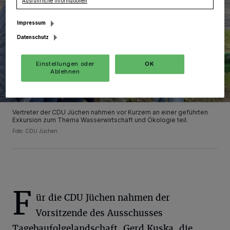
Ausführliche Informationen
Impressum
Datenschutz
Einstellungen oder
OK
Ablehnen
Vertreter der CDU Jüchen nahmen vor Kurzem an einer geführten
Exkursion zum Thema Wasserwirtschaft und Ökologie teil.
Foto: CDU Jüchen
F
ür die CDU Jüchen nahmen der
Vorsitzende des Ausschusses
Tagebaufolgelandschaft, Gerd Kuska, die