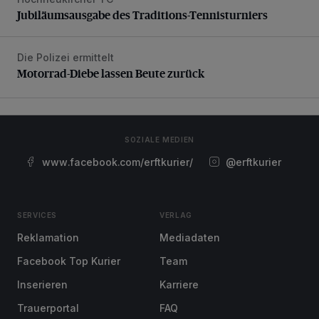
Jubiläumsausgabe des Traditions-Tennisturniers
Die Polizei ermittelt
Motorrad-Diebe lassen Beute zurück
Motorrad-Diebe lassen Beute zurück
SOZIALE MEDIEN
www.facebook.com/erftkurier/
@erftkurier
SERVICES
VERLAG
Reklamation
Mediadaten
Facebook Top Kurier
Team
Inserieren
Karriere
Trauerportal
FAQ