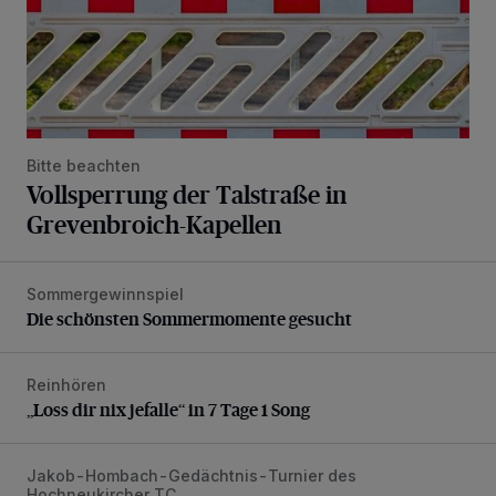
Bitte beachten
Vollsperrung der Talstraße in
Grevenbroich-Kapellen
Sommergewinnspiel
Die schönsten Sommermomente gesucht
Die schönsten Sommermomente gesucht
Reinhören
„Loss dir nix jefalle“ in 7 Tage 1 Song
„Loss dir nix jefalle“ in 7 Tage 1 Song
Jakob-Hombach-Gedächtnis-Turnier des
Jubiläumsausgabe des Traditions-Tennisturniers
Hochneukircher TC