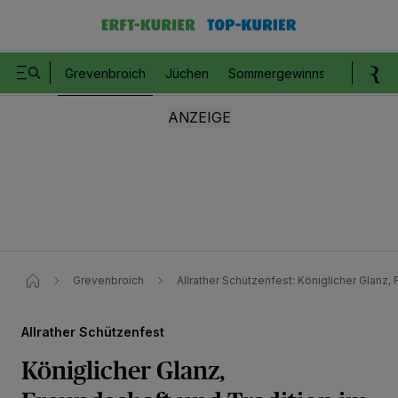
Grevenbroich
Jüchen
Sommergewinnspiel
Romm
Grevenbroich
Allrather Schützenfest: Königlicher Glanz,
Allrather Schützenfest
Königlicher Glanz,