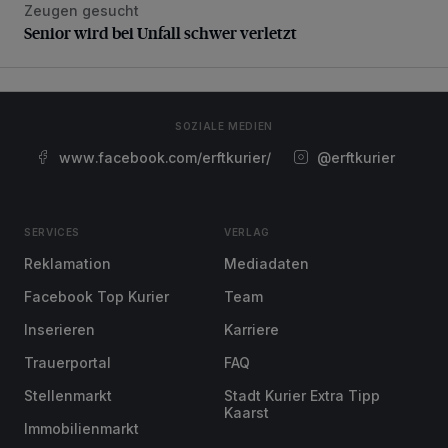
Zeugen gesucht
Senior wird bei Unfall schwer verletzt
Senior wird bei Unfall schwer verletzt
SOZIALE MEDIEN
www.facebook.com/erftkurier/
@erftkurier
SERVICES
VERLAG
Reklamation
Mediadaten
Facebook Top Kurier
Team
Inserieren
Karriere
Trauerportal
FAQ
Stellenmarkt
Stadt Kurier Extra Tipp
Kaarst
Immobilienmarkt