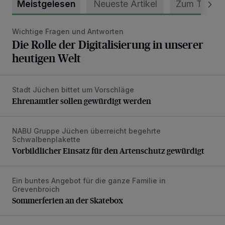
Meistgelesen
Neueste Artikel
Zum Thema
Wichtige Fragen und Antworten
Die Rolle der Digitalisierung in unserer heutigen Welt
Die Rolle der Digitalisierung in unserer
heutigen Welt
Stadt Jüchen bittet um Vorschläge
Ehrenamtler sollen gewürdigt werden
Ehrenamtler sollen gewürdigt werden
NABU Gruppe Jüchen überreicht begehrte
Vorbildlicher Einsatz für den Artenschutz gewürdigt
Schwalbenplakette
Vorbildlicher Einsatz für den Artenschutz gewürdigt
Ein buntes Angebot für die ganze Familie in
Sommerferien an der Skatebox
Grevenbroich
Sommerferien an der Skatebox