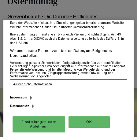
Ostermontag
Partner verarbeiten Daten, um Ihnen Dienste bereitzustellen“ aufgeführten
Zwecke. Wenn Tracker deaktiviert sind, sind manche Inhalte und Anzeigen
möglicherweise nicht mehr so relevant für Sie. Sie können dieses Menü jederzeit
wieder aufrufen, um Ihre Einstellungen zu ändern oder Ihre Einwilligung zu
Grevenbroich
·
Die Corona-Hotline des
widerrufen, indem Sie auf den Link Einstellungen oder Ablehnen am unteren
Kreisgesundheitsamtes ist auch an den Osterfeiertagen
Rand der Webseite klicken. Ihre Einstellungen gelten innerhalb unseres Website.
Weitere Informationen finden Sie in unserer Datenschutzerklärung.
vom 15. bis 18. April erreichbar. Darauf weist der
Rhein-Kreis hin.
Ihre Zustimmung umfasst alle erft-kurier.de-Seiten und schließt gem. Art. 49
Abs. 1 S. 1 lit. a DSGVO auch die Datenverarbeitung außerhalb des EWR, z.B. in
den USA ein.
Wir und unsere Partner verarbeiten Daten, um Folgendes
bereitzustellen:
12.04.2022 , 11:37 Uhr
Eine Minute Lesezeit
Verwendung genauer Standortdaten. Endgeräteeigenschaften zur Identifikation
aktiv abfragen. Speichern von oder Zugriff auf Informationen auf einem Endgerät.
Personalisierte Werbung und Inhalte, Messung von Werbeleistung und der
Performance von Inhalten, Zielgruppenforschung sowie Entwicklung und
Verbesserung von Angeboten.
Ausführliche Informationen
Impressum
Datenschutz
Einstellungen oder
OK
Ablehnen