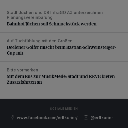
Stadt Jüchen und DB InfraGO AG unterzeichnen
Bahnhof Jüchen soll Schmuckstück werden
Planungsvereinbarung
Bahnhof Jüchen soll Schmuckstück werden
Auf Tuchfühlung mit den Großen
Deelener Golfer mischt beim Bastian-Schweinsteiger-Cup 
Deelener Golfer mischt beim Bastian-Schweinsteiger-
Cup mit
Bitte vormerken
Mit dem Bus zur MusikMeile: Stadt und REVG bieten Zusat
Mit dem Bus zur MusikMeile: Stadt und REVG bieten
Zusatzfahrten an
SOZIALE MEDIEN
www.facebook.com/erftkurier/
@erftkurier