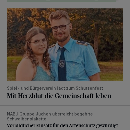
Mit Herzblut die Gemeinschaft leben
Spiel- und Bürgerverein lädt zum Schützenfest
Mit Herzblut die Gemeinschaft leben
NABU Gruppe Jüchen überreicht begehrte
Vorbildlicher Einsatz für den Artenschutz gewürdigt
Schwalbenplakette
Vorbildlicher Einsatz für den Artenschutz gewürdigt