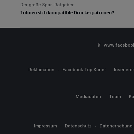
Der große Spar-Ratgeber
Lohnen sich kompatible Druckerpatronen?
Lohnen sich kompatible Druckerpatronen?
www.facebook.
Reklamation
Facebook Top Kurier
Inseriere
Mediadaten
Team
Ka
Impressum
Datenschutz
Datenerhebung