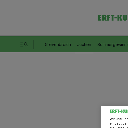
Grevenbroich
Jüchen
Sommergewinns
Wir und un
eindeutige 
die unter „