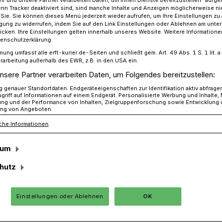
n Tracker deaktiviert sind, sind manche Inhalte und Anzeigen möglicherweise ni
r Sie. Sie können dieses Menü jederzeit wieder aufrufen, um Ihre Einstellungen zu
ligung zu widerrufen, indem Sie auf den Link Einstellungen oder Ablehnen am unte
icken. Ihre Einstellungen gelten innerhalb unseres Website. Weitere Informationen
: Vorläufige Silvester-Bilanz der Polizei
tenschutzerklärung.
mung umfasst alle erft-kurier.de-Seiten und schließt gem. Art. 49 Abs. 1 S. 1 lit
rarbeitung außerhalb des EWR, z.B. in den USA ein.
nsere Partner verarbeiten Daten, um Folgendes bereitzustellen:
genauer Standortdaten. Endgeräteeigenschaften zur Identifikation aktiv abfrage
 vorläufige Bilanz
griff auf Informationen auf einem Endgerät. Personalisierte Werbung und Inhalte
ung und der Performance von Inhalten, Zielgruppenforschung sowie Entwicklung
ng von Angeboten.
che Informationen
 Jahreswechsel 2023 / 2024 zieht die
sum
es Silvestereinsatzes im Rhein-Kreis.
hutz
Einstellungen oder Ablehnen
OK
Lesezeit