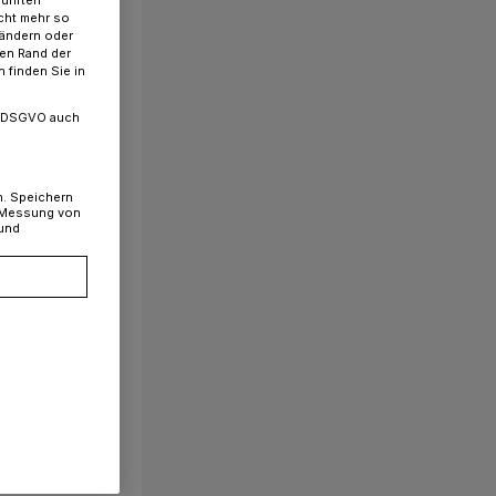
cht mehr so
 ändern oder
ren Rand der
 finden Sie in
. a DSGVO auch
n. Speichern
, Messung von
 und