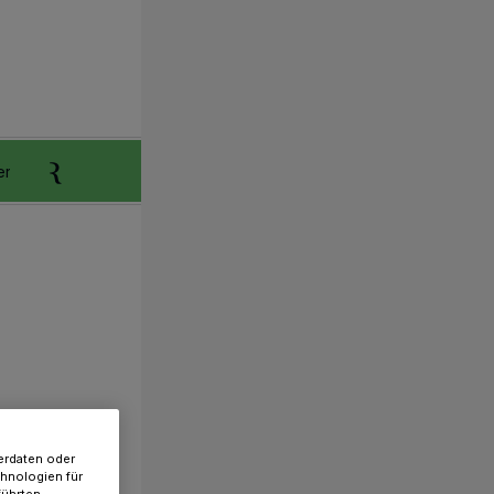
er
Anzeigen aufgeben
Reklamation
erdaten oder
chnologien für
führten