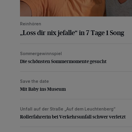
Reinhören
„Loss dir nix jefalle“ in 7 Tage 1 Song
Sommergewinnspiel
Die schönsten Sommermomente gesucht
Die schönsten Sommermomente gesucht
Save the date
Mit Baby ins Museum
Mit Baby ins Museum
Unfall auf der Straße „Auf dem Leuchtenberg“
Rollerfahrerin bei Verkehrsunfall schwer verletzt
Rollerfahrerin bei Verkehrsunfall schwer verletzt