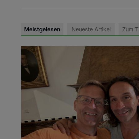
Meistgelesen
Neueste Artikel
Zum 
„Loss dir nix jefalle“ in 7 Tage 1 Song