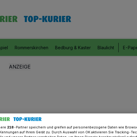
piel
Rommerskirchen
Bedburg & Kaster
Blaulicht
E-Pap
sere
218
-Partner speichern und greifen auf personenbezogene Daten wie Brows
Kennungen auf Ihrem Gerät zu. Durch Auswahl von OK aktivieren Sie Tracking-Te
Wir und unsere Partner verarbeiten Daten, um Ihnen Dienste bereitzustellen“ aufge