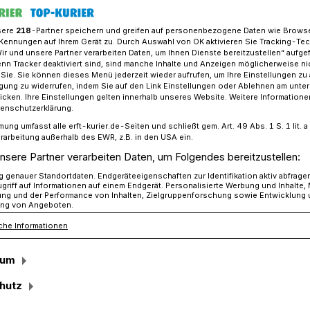
sere
218
-Partner speichern und greifen auf personenbezogene Daten wie Brows
Kennungen auf Ihrem Gerät zu. Durch Auswahl von OK aktivieren Sie Tracking-Te
Wir und unsere Partner verarbeiten Daten, um Ihnen Dienste bereitzustellen“ aufge
klärung der „Grevenbroicher gegen Ghettos“​
n Tracker deaktiviert sind, sind manche Inhalte und Anzeigen möglicherweise ni
r Sie. Sie können dieses Menü jederzeit wieder aufrufen, um Ihre Einstellungen zu
ligung zu widerrufen, indem Sie auf den Link Einstellungen oder Ablehnen am unte
icken. Ihre Einstellungen gelten innerhalb unseres Website. Weitere Informationen
enbroicher gegen Ghettos“
tenschutzerklärung.
mung umfasst alle erft-kurier.de-Seiten und schließt gem. Art. 49 Abs. 1 S. 1 lit
trauen“
rarbeitung außerhalb des EWR, z.B. in den USA ein.
nsere Partner verarbeiten Daten, um Folgendes bereitzustellen:
genauer Standortdaten. Endgeräteeigenschaften zur Identifikation aktiv abfrage
griff auf Informationen auf einem Endgerät. Personalisierte Werbung und Inhalte
or einer Woche folgte die Mehrheit des
ung und der Performance von Inhalten, Zielgruppenforschung sowie Entwicklung
ng von Angeboten.
en Gutachten und erklärte beide
che Informationen
üchtlingsunterbringung für unzulässig.
ersandten die aktiv gewordenen Bürger
sum
hutz