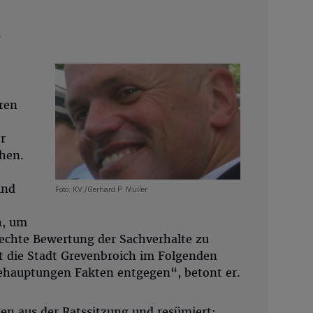
n
ren
r
hen.
ind
Foto: KV./Gerhard P. Müller
h, um
rechte Bewertung der Sachverhalte zu
lt die Stadt Grevenbroich im Folgenden
hauptungen Fakten entgegen“, betont er.
gen aus der Ratssitzung und resümiert: