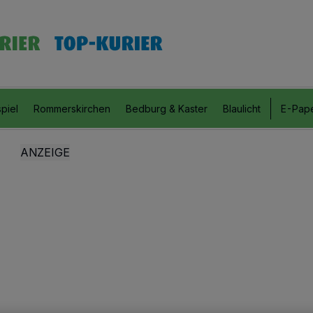
piel
Rommerskirchen
Bedburg & Kaster
Blaulicht
E-Pap