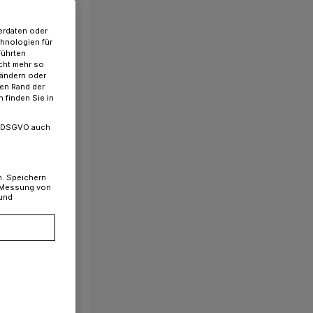
erdaten oder
chnologien für
führten
cht mehr so
 ändern oder
ren Rand der
 finden Sie in
. a DSGVO auch
n. Speichern
, Messung von
 und