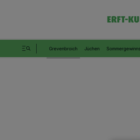
Grevenbroich
Jüchen
Sommergewinns