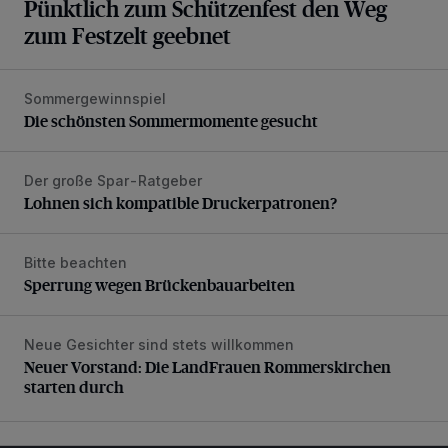
Pünktlich zum Schützenfest den Weg
zum Festzelt geebnet
Sommergewinnspiel
Die schönsten Sommermomente gesucht
Die schönsten Sommermomente gesucht
Der große Spar-Ratgeber
Lohnen sich kompatible Druckerpatronen?
Lohnen sich kompatible Druckerpatronen?
Bitte beachten
Sperrung wegen Brückenbauarbeiten
Sperrung wegen Brückenbauarbeiten
Neue Gesichter sind stets willkommen
Neuer Vorstand: Die LandFrauen Rommerskirchen starten 
Neuer Vorstand: Die LandFrauen Rommerskirchen
starten durch