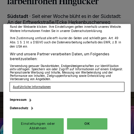
farbenfrohen Hingucker
von OK aktivieren Sie Tracking-Technologien für die unter „Wir und unsere
Partner verarbeiten Daten, um Ihnen Dienste bereitzustellen“ aufgeführten
Zwecke. Wenn Tracker deaktiviert sind, sind manche Inhalte und Anzeigen
möglicherweise nicht mehr so relevant für Sie. Sie können dieses Menü jederzeit
Südstadt
·
Seit einer Woche blüht es in der Südstadt:
wieder aufrufen, um Ihre Einstellungen zu ändern oder Ihre Einwilligung zu
An der Erftwerkstraße/Ecke Herkenbuscherweg
widerrufen, indem Sie auf den Link Einstellungen oder Ablehnen am unteren
wurden drei triste, graue Stromkästen durch den
Rand der Webseite klicken. Ihre Einstellungen gelten innerhalb unseres Website.
Weitere Informationen finden Sie in unserer Datenschutzerklärung.
Künstler Damian Bautsch zu einem Hingucker für die
Ihre Zustimmung umfasst alle erft-kurier.de-Seiten und schließt gem. Art. 49
Südstadt.
Abs. 1 S. 1 lit. a DSGVO auch die Datenverarbeitung außerhalb des EWR, z.B. in
den USA ein.
Wir und unsere Partner verarbeiten Daten, um Folgendes
bereitzustellen:
13.11.2020 , 10:55 Uhr
Eine Minute Lesezeit
Verwendung genauer Standortdaten. Endgeräteeigenschaften zur Identifikation
aktiv abfragen. Speichern von oder Zugriff auf Informationen auf einem Endgerät.
Personalisierte Werbung und Inhalte, Messung von Werbeleistung und der
Performance von Inhalten, Zielgruppenforschung sowie Entwicklung und
Verbesserung von Angeboten.
Ausführliche Informationen
Impressum
Datenschutz
Einstellungen oder
OK
Ablehnen