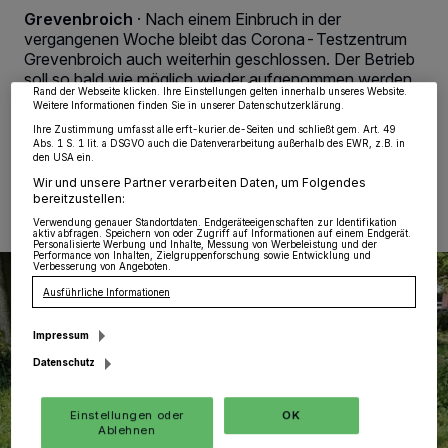
von OK aktivieren Sie Tracking-Technologien für die unter „Wir und unsere
Grevenbroich
·
Nach einem Einbruch in der
Partner verarbeiten Daten, um Ihnen Dienste bereitzustellen“ aufgeführten
vergangenen Woche bleibt das Corona-Testzentrum
Zwecke. Wenn Tracker deaktiviert sind, sind manche Inhalte und Anzeigen
möglicherweise nicht mehr so relevant für Sie. Sie können dieses Menü jederzeit
Grevenbroich auch weiterhin geschlossen. Der Betrieb
wieder aufrufen, um Ihre Einstellungen zu ändern oder Ihre Einwilligung zu
soll so bald wie möglich wieder aufgenommen werden.
widerrufen, indem Sie auf den Link Einstellungen oder Ablehnen am unteren
Rand der Webseite klicken. Ihre Einstellungen gelten innerhalb unseres Website.
Weitere Informationen finden Sie in unserer Datenschutzerklärung.
Ihre Zustimmung umfasst alle erft-kurier.de-Seiten und schließt gem. Art. 49
Abs. 1 S. 1 lit. a DSGVO auch die Datenverarbeitung außerhalb des EWR, z.B. in
den USA ein.
13.11.2020 , 09:34 Uhr
Eine Minute Lesezeit
Wir und unsere Partner verarbeiten Daten, um Folgendes
bereitzustellen:
Verwendung genauer Standortdaten. Endgeräteeigenschaften zur Identifikation
aktiv abfragen. Speichern von oder Zugriff auf Informationen auf einem Endgerät.
Personalisierte Werbung und Inhalte, Messung von Werbeleistung und der
Performance von Inhalten, Zielgruppenforschung sowie Entwicklung und
Verbesserung von Angeboten.
Ausführliche Informationen
Impressum
Datenschutz
Einstellungen oder
OK
Ablehnen