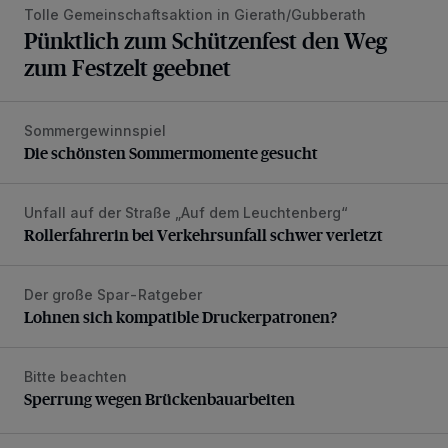
Tolle Gemeinschaftsaktion in Gierath/Gubberath
Pünktlich zum Schützenfest den Weg
zum Festzelt geebnet
Sommergewinnspiel
Die schönsten Sommermomente gesucht
Die schönsten Sommermomente gesucht
Unfall auf der Straße „Auf dem Leuchtenberg“
Rollerfahrerin bei Verkehrsunfall schwer verletzt
Rollerfahrerin bei Verkehrsunfall schwer verletzt
Der große Spar-Ratgeber
Lohnen sich kompatible Druckerpatronen?
Lohnen sich kompatible Druckerpatronen?
Bitte beachten
Sperrung wegen Brückenbauarbeiten
Sperrung wegen Brückenbauarbeiten