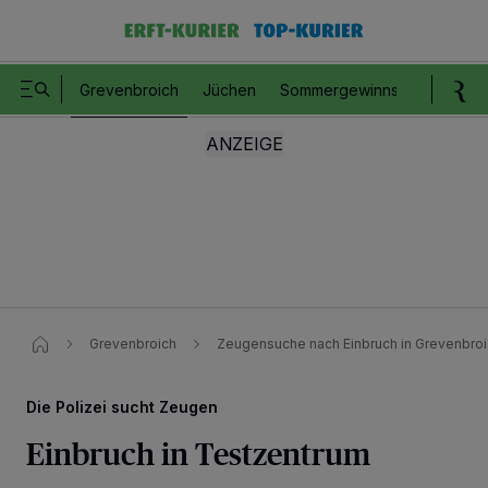
Grevenbroich
Jüchen
Sommergewinnspiel
Romm
Grevenbroich
Zeugensuche nach Einbruch in Grevenbro
Die Polizei sucht Zeugen
Einbruch in Testzentrum
Wir und unsere
218
-Partner speichern und greifen auf personenbezogene Daten
wie Browserdaten oder eindeutige Kennungen auf Ihrem Gerät zu. Durch Auswahl