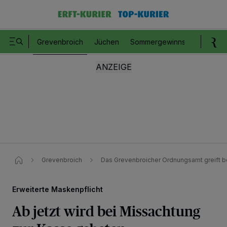
Grevenbroich
Jüchen
Sommergewinnspiel
Romm
Grevenbroich
Das Grevenbroicher Ordnungsamt greift be
Erweiterte Maskenpflicht
Ab jetzt wird bei Missachtung