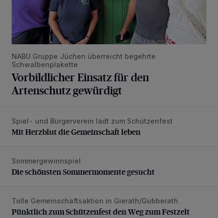
NABU Gruppe Jüchen überreicht begehrte
Schwalbenplakette
Vorbildlicher Einsatz für den
Artenschutz gewürdigt
Spiel- und Bürgerverein lädt zum Schützenfest
Mit Herzblut die Gemeinschaft leben
Mit Herzblut die Gemeinschaft leben
Sommergewinnspiel
Die schönsten Sommermomente gesucht
Die schönsten Sommermomente gesucht
Tolle Gemeinschaftsaktion in Gierath/Gubberath
Pünktlich zum Schützenfest den Weg zum Festzelt geebne
Pünktlich zum Schützenfest den Weg zum Festzelt