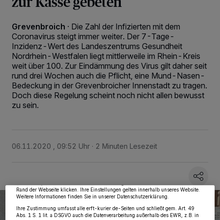
zur Kasse gebeten
Grevenbroich
·
Die Zahl der Infizierten mit dem
Coronavirus steigt immer weiter. Der 7-Tage-
Inzidenz-Wert des Landeszentrums Gesundheit
Nordrhein-Westfalen liegt mittlerweile im Rhein-Kreis
weit über 100. Zur Eindämmung des Virus gilt daher seit
rund drei Wochen auch die Pflicht, eine Mund-Nasen-
Bedeckung in der Grevenbroicher Innenstadt zu tragen.
Doch diese Regelung scheint noch nicht allen bewusst
zu sein.
Wir und unsere
218
-Partner speichern und greifen auf personenbezogene Daten
wie Browserdaten oder eindeutige Kennungen auf Ihrem Gerät zu. Durch Auswahl
06.11.2020 , 09:52 Uhr
2 Minuten Lesezeit
von OK aktivieren Sie Tracking-Technologien für die unter „Wir und unsere
Partner verarbeiten Daten, um Ihnen Dienste bereitzustellen“ aufgeführten
Zwecke. Wenn Tracker deaktiviert sind, sind manche Inhalte und Anzeigen
möglicherweise nicht mehr so relevant für Sie. Sie können dieses Menü jederzeit
wieder aufrufen, um Ihre Einstellungen zu ändern oder Ihre Einwilligung zu
widerrufen, indem Sie auf den Link Einstellungen oder Ablehnen am unteren
Rand der Webseite klicken. Ihre Einstellungen gelten innerhalb unseres Website.
Weitere Informationen finden Sie in unserer Datenschutzerklärung.
Ihre Zustimmung umfasst alle erft-kurier.de-Seiten und schließt gem. Art. 49
Abs. 1 S. 1 lit. a DSGVO auch die Datenverarbeitung außerhalb des EWR, z.B. in