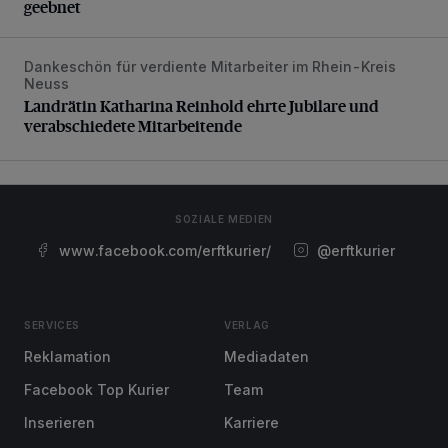
geebnet
Dankeschön für verdiente Mitarbeiter im Rhein-Kreis
Landrätin Katharina Reinhold ehrte Jubilare und verabschie
Neuss
Landrätin Katharina Reinhold ehrte Jubilare und
verabschiedete Mitarbeitende
SOZIALE MEDIEN
www.facebook.com/erftkurier/
@erftkurier
SERVICES
VERLAG
Reklamation
Mediadaten
Facebook Top Kurier
Team
Inserieren
Karriere