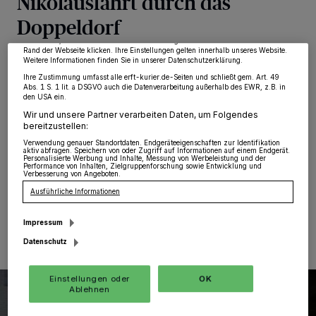
Nikolausfahrt durch das
Partner verarbeiten Daten, um Ihnen Dienste bereitzustellen“ aufgeführten
Zwecke. Wenn Tracker deaktiviert sind, sind manche Inhalte und Anzeigen
Doppeldorf
möglicherweise nicht mehr so relevant für Sie. Sie können dieses Menü jederzeit
wieder aufrufen, um Ihre Einstellungen zu ändern oder Ihre Einwilligung zu
widerrufen, indem Sie auf den Link Einstellungen oder Ablehnen am unteren
Rand der Webseite klicken. Ihre Einstellungen gelten innerhalb unseres Website.
Gustorf/Gindorf
·
Feuer und Flamme waren die
Weitere Informationen finden Sie in unserer Datenschutzerklärung.
Schlepperfreunde Gindorf-Gustorf als sie von der
Ihre Zustimmung umfasst alle erft-kurier.de-Seiten und schließt gem. Art. 49
Abs. 1 S. 1 lit. a DSGVO auch die Datenverarbeitung außerhalb des EWR, z.B. in
Aktions-Tour „Ein Funken Hoffnung“ 2020 erfuhren.
den USA ein.
Die Planungen für eine Wiederholung folgten nach der
Wir und unsere Partner verarbeiten Daten, um Folgendes
erfolgreichen Premiere auf dem Fuße. Nun soll heute,
bereitzustellen:
4. Dezember, die Nikolausfahrt durch das Doppeldorf
Verwendung genauer Standortdaten. Endgeräteeigenschaften zur Identifikation
gehen.
aktiv abfragen. Speichern von oder Zugriff auf Informationen auf einem Endgerät.
Personalisierte Werbung und Inhalte, Messung von Werbeleistung und der
Performance von Inhalten, Zielgruppenforschung sowie Entwicklung und
Verbesserung von Angeboten.
Ausführliche Informationen
04.12.2021 , 08:00 Uhr
Eine Minute Lesezeit
Impressum
Datenschutz
Einstellungen oder
OK
Ablehnen