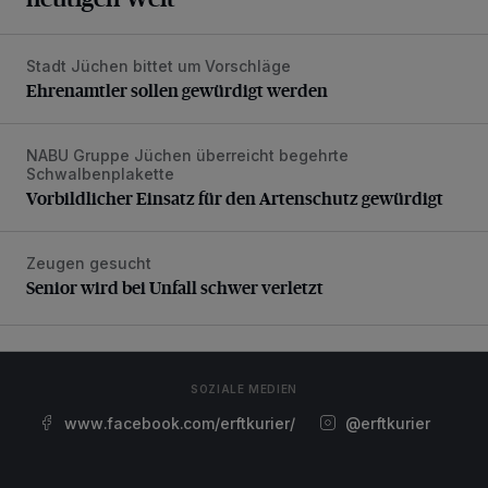
Stadt Jüchen bittet um Vorschläge
Ehrenamtler sollen gewürdigt werden
Ehrenamtler sollen gewürdigt werden
NABU Gruppe Jüchen überreicht begehrte
Vorbildlicher Einsatz für den Artenschutz gewürdigt
Schwalbenplakette
Vorbildlicher Einsatz für den Artenschutz gewürdigt
Zeugen gesucht
Senior wird bei Unfall schwer verletzt
Senior wird bei Unfall schwer verletzt
SOZIALE MEDIEN
www.facebook.com/erftkurier/
@erftkurier