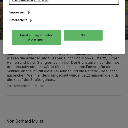
Ausführliche Informationen
Impressum
Datenschutz
Einstellungen oder
OK
Ablehnen
Da, wo der Bürgersteig aufhört, endet auch die 30er-Zone. Danach
dürfen die Autofahrer wieder 50 fahren, sollen aber auf spielende
Kinder achten (Schilder links oben). Das funktioniert aber nicht,
wissen die Anlieger Birgit Vesper, Ulrich und Monika Effertz, Jürgen
Heinen und Ulrich Stangier (von links). Der Grünsteifen, auf dem sie
demonstrativ stehen, würde für einen sicheren Fußweg für die
Schüler, aber auch für die KiTa-Kinder und die Reitstall-Besucher
ausreichen. Wenn er denn umgebaut würde. Jetzt müssen die Kids
direkt auf der Straße gehen...
Foto: KV/Gerhard P. Müller
Von Gerhard Müller