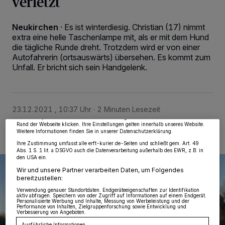
verletzt
Neukirchen
·
Es ist winterdiesig. Christian (17) nimmt
extra eine helle Taschenlampe mit, als er mit dem Hund
die tägliche Runde dreht. Trotzdem wird er von einer
Autofahrerin (ortsauswärts) übersehen. Es kommt zum
Unfall. Er bricht sich sein Handgelenk.
Wir und unsere
218
-Partner speichern und greifen auf personenbezogene Daten
wie Browserdaten oder eindeutige Kennungen auf Ihrem Gerät zu. Durch Auswahl
von OK aktivieren Sie Tracking-Technologien für die unter „Wir und unsere
Partner verarbeiten Daten, um Ihnen Dienste bereitzustellen“ aufgeführten
Zwecke. Wenn Tracker deaktiviert sind, sind manche Inhalte und Anzeigen
möglicherweise nicht mehr so relevant für Sie. Sie können dieses Menü jederzeit
23.12.2021 , 10:37 Uhr
2 Minuten Lesezeit
wieder aufrufen, um Ihre Einstellungen zu ändern oder Ihre Einwilligung zu
widerrufen, indem Sie auf den Link Einstellungen oder Ablehnen am unteren
Rand der Webseite klicken. Ihre Einstellungen gelten innerhalb unseres Website.
Weitere Informationen finden Sie in unserer Datenschutzerklärung.
Ihre Zustimmung umfasst alle erft-kurier.de-Seiten und schließt gem. Art. 49
Abs. 1 S. 1 lit. a DSGVO auch die Datenverarbeitung außerhalb des EWR, z.B. in
den USA ein.
Wir und unsere Partner verarbeiten Daten, um Folgendes
bereitzustellen:
Verwendung genauer Standortdaten. Endgeräteeigenschaften zur Identifikation
aktiv abfragen. Speichern von oder Zugriff auf Informationen auf einem Endgerät.
Personalisierte Werbung und Inhalte, Messung von Werbeleistung und der
Performance von Inhalten, Zielgruppenforschung sowie Entwicklung und
Verbesserung von Angeboten.