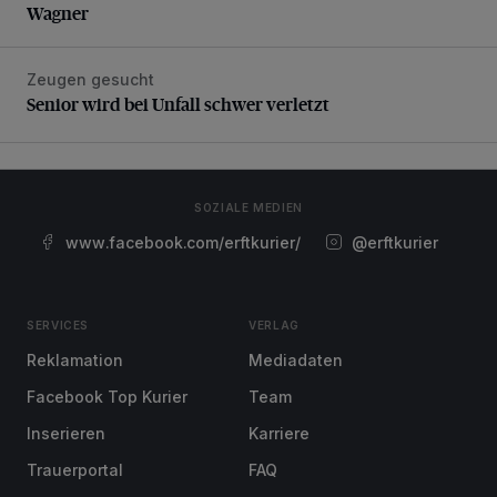
Wagner
Zeugen gesucht
Senior wird bei Unfall schwer verletzt
Senior wird bei Unfall schwer verletzt
SOZIALE MEDIEN
www.facebook.com/erftkurier/
@erftkurier
SERVICES
VERLAG
Reklamation
Mediadaten
Facebook Top Kurier
Team
Inserieren
Karriere
Trauerportal
FAQ