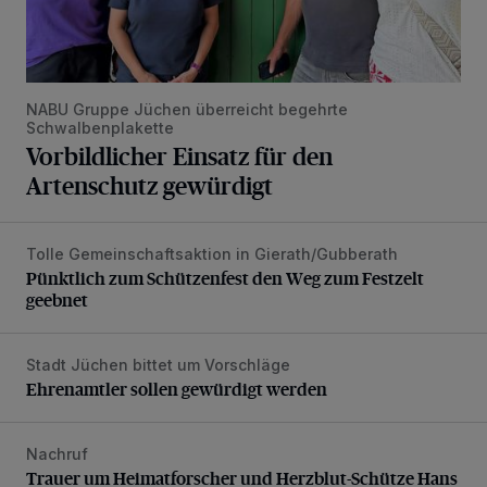
NABU Gruppe Jüchen überreicht begehrte
Schwalbenplakette
Vorbildlicher Einsatz für den
Artenschutz gewürdigt
Tolle Gemeinschaftsaktion in Gierath/Gubberath
Pünktlich zum Schützenfest den Weg zum Festzelt geebne
Pünktlich zum Schützenfest den Weg zum Festzelt
geebnet
Stadt Jüchen bittet um Vorschläge
Ehrenamtler sollen gewürdigt werden
Ehrenamtler sollen gewürdigt werden
Nachruf
Trauer um Heimatforscher und Herzblut-Schütze Hans W
Trauer um Heimatforscher und Herzblut-Schütze Hans