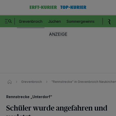
Grevenbroich
Jüchen
Sommergewinnspiel
Romm
Grevenbroich
"Rennstrecke" in Grevenbroich Neukirchen
Rennstrecke „Unterdorf“
Schüler wurde angefahren und