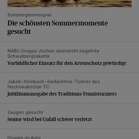
Sommergewinnspiel
Die schönsten Sommermomente
gesucht
NABU Gruppe Jüchen überreicht begehrte
Vorbildlicher Einsatz für den Artenschutz gewürdigt
Schwalbenplakette
Vorbildlicher Einsatz für den Artenschutz gewürdigt
Jakob-Hombach-Gedächtnis-Turnier des
Jubiläumsausgabe des Traditions-Tennisturniers
Hochneukircher TC
Jubiläumsausgabe des Traditions-Tennisturniers
Zeugen gesucht
Senior wird bei Unfall schwer verletzt
Senior wird bei Unfall schwer verletzt
Drogen im Auto
Drei Personen nach Fluchtversuch festgenommen