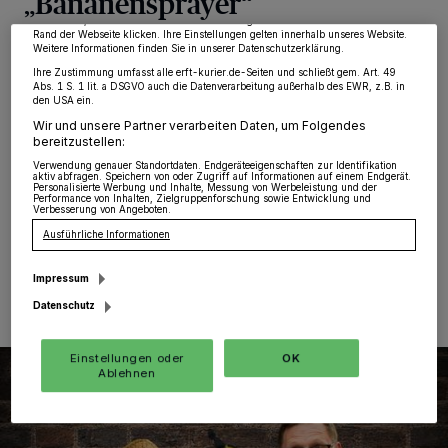
„Bananensprayer“
wieder aufrufen, um Ihre Einstellungen zu ändern oder Ihre Einwilligung zu
widerrufen, indem Sie auf den Link Einstellungen oder Ablehnen am unteren
Rand der Webseite klicken. Ihre Einstellungen gelten innerhalb unseres Website.
Weitere Informationen finden Sie in unserer Datenschutzerklärung.
Grevenbroich
·
Eine der ersten Stationen seiner
spektakulären „Niederrhein-Tour 2026“ war
Ihre Zustimmung umfasst alle erft-kurier.de-Seiten und schließt gem. Art. 49
Abs. 1 S. 1 lit. a DSGVO auch die Datenverarbeitung außerhalb des EWR, z.B. in
Grevenbroich. Thomas Baumgärtel alias
den USA ein.
„Bananensprayer“ stellte in diesem Jahr einen Kunst-
Wir und unsere Partner verarbeiten Daten, um Folgendes
Rekord auf und fand in 40 Museen, Galerien,
bereitzustellen:
Rathäusern und Kirchen am Niederrhein quasi
Verwendung genauer Standortdaten. Endgeräteeigenschaften zur Identifikation
gleichzeitig statt.
aktiv abfragen. Speichern von oder Zugriff auf Informationen auf einem Endgerät.
Personalisierte Werbung und Inhalte, Messung von Werbeleistung und der
Performance von Inhalten, Zielgruppenforschung sowie Entwicklung und
Verbesserung von Angeboten.
Ausführliche Informationen
03.07.2026 , 14:09 Uhr
Eine Minute Lesezeit
Impressum
Datenschutz
Einstellungen oder
OK
Ablehnen