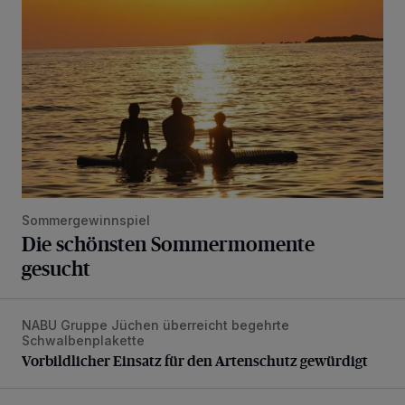
Sommergewinnspiel
Die schönsten Sommermomente
gesucht
NABU Gruppe Jüchen überreicht begehrte
Vorbildlicher Einsatz für den Artenschutz gewürdigt
Schwalbenplakette
Vorbildlicher Einsatz für den Artenschutz gewürdigt