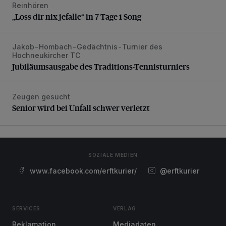
Reinhören
„Loss dir nix jefalle“ in 7 Tage 1 Song
„Loss dir nix jefalle“ in 7 Tage 1 Song
Jakob-Hombach-Gedächtnis-Turnier des
Jubiläumsausgabe des Traditions-Tennisturniers
Hochneukircher TC
Jubiläumsausgabe des Traditions-Tennisturniers
Zeugen gesucht
Senior wird bei Unfall schwer verletzt
Senior wird bei Unfall schwer verletzt
SOZIALE MEDIEN
www.facebook.com/erftkurier/
@erftkurier
SERVICES
VERLAG
Reklamation
Mediadaten