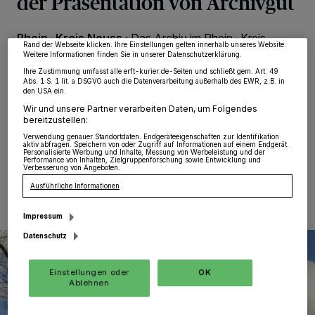
der Präsentation von Archivgut
Zwecke. Wenn Tracker deaktiviert sind, sind manche Inhalte und Anzeigen
möglicherweise nicht mehr so relevant für Sie. Sie können dieses Menü jederzeit
wieder aufrufen, um Ihre Einstellungen zu ändern oder Ihre Einwilligung zu
Rhein-Kreis Neuss
·
Das Archiv im Rhein-Kreis
widerrufen, indem Sie auf den Link Einstellungen oder Ablehnen am unteren
Rand der Webseite klicken. Ihre Einstellungen gelten innerhalb unseres Website.
Neuss setzt seine historische Reihe „Geschichte vor
Weitere Informationen finden Sie in unserer Datenschutzerklärung.
Ort“ fort. Am Dienstag, 21. Juli, um 18 Uhr laden die
Ihre Zustimmung umfasst alle erft-kurier.de-Seiten und schließt gem. Art. 49
Mitarbeiterinnen Sarah Kluth und Cornelia Schulte unter
Abs. 1 S. 1 lit. a DSGVO auch die Datenverarbeitung außerhalb des EWR, z.B. in
dem Motto „Archiv to go in Noithausen“ zu einem
den USA ein.
ortsgeschichtlichen Rundgang ein.
Wir und unsere Partner verarbeiten Daten, um Folgendes
bereitzustellen:
Verwendung genauer Standortdaten. Endgeräteeigenschaften zur Identifikation
aktiv abfragen. Speichern von oder Zugriff auf Informationen auf einem Endgerät.
Personalisierte Werbung und Inhalte, Messung von Werbeleistung und der
Performance von Inhalten, Zielgruppenforschung sowie Entwicklung und
03.07.2026 , 14:17 Uhr
Eine Minute Lesezeit
Verbesserung von Angeboten.
Ausführliche Informationen
Impressum
Datenschutz
Einstellungen oder
OK
Ablehnen