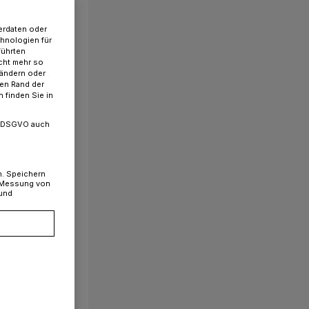
erdaten oder
chnologien für
führten
cht mehr so
 ändern oder
ren Rand der
 finden Sie in
. a DSGVO auch
n. Speichern
, Messung von
 und