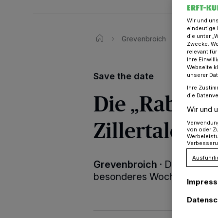
Wir und un
eindeutige 
die unter „
Grevenbroich
Die „Rabaue
Zwecke. Wen
relevant fü
Ihre Einwil
Webseite kl
Save the date
unserer Da
Ihre Zustim
Die „Rabaue“
die Datenve
Wir und u
Zillertalern g
Verwendung 
von oder Zu
Werbeleist
Verbesseru
Ausführli
Grevenbroich
·
Die Rabaue v
besonderes Wochenende auf
Impres
Datensc