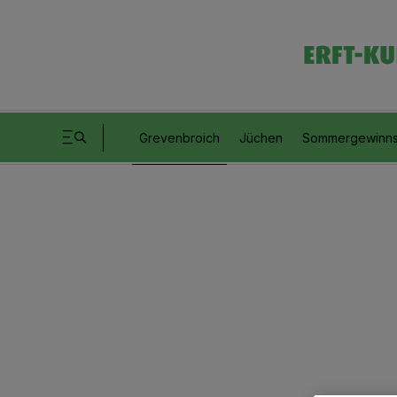
Grevenbroich
Jüchen
Sommergewinns