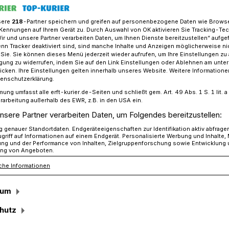
sere
218
-Partner speichern und greifen auf personenbezogene Daten wie Brows
Kennungen auf Ihrem Gerät zu. Durch Auswahl von OK aktivieren Sie Tracking-Te
Wir und unsere Partner verarbeiten Daten, um Ihnen Dienste bereitzustellen“ aufge
“ tun es den Zillertalern gleich...
n Tracker deaktiviert sind, sind manche Inhalte und Anzeigen möglicherweise ni
r Sie. Sie können dieses Menü jederzeit wieder aufrufen, um Ihre Einstellungen zu
ligung zu widerrufen, indem Sie auf den Link Einstellungen oder Ablehnen am unte
icken. Ihre Einstellungen gelten innerhalb unseres Website. Weitere Informationen
tenschutzerklärung.
mung umfasst alle erft-kurier.de-Seiten und schließt gem. Art. 49 Abs. 1 S. 1 lit
 tun es den
rarbeitung außerhalb des EWR, z.B. in den USA ein.
nsere Partner verarbeiten Daten, um Folgendes bereitzustellen:
leich...
genauer Standortdaten. Endgeräteeigenschaften zur Identifikation aktiv abfrage
griff auf Informationen auf einem Endgerät. Personalisierte Werbung und Inhalte
ung und der Performance von Inhalten, Zielgruppenforschung sowie Entwicklung
ng von Angeboten.
che Informationen
eranstalten vom 17. bis 19. Juli ein
 dem Schlossplatz in Grevenbroich.
sum
hutz