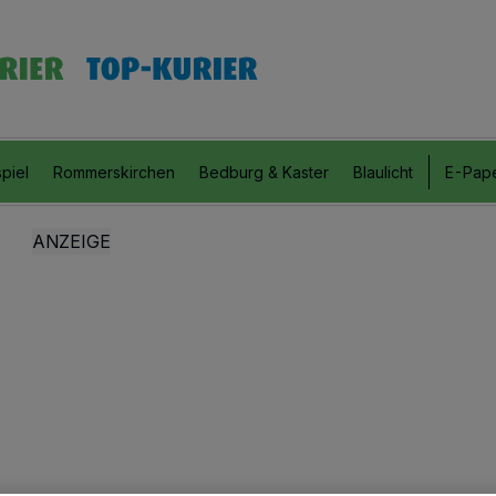
piel
Rommerskirchen
Bedburg & Kaster
Blaulicht
E-Pap