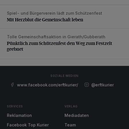
Spiel- und Bürgerverein lädt zum Schützenfest
Mit Herzblut die Gemeinschaft leben
Mit Herzblut die Gemeinschaft leben
Tolle Gemeinschaftsaktion in Gierath/Gubberath
Pünktlich zum Schützenfest den Weg zum Festzelt geebne
Pünktlich zum Schützenfest den Weg zum Festzelt
geebnet
SOZIALE MEDIEN
www.facebook.com/erftkurier/
@erftkurier
SERVICES
VERLAG
Reklamation
Mediadaten
Facebook Top Kurier
Team