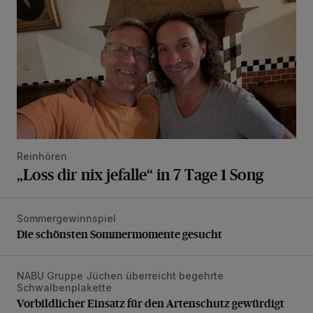
Reinhören
„Loss dir nix jefalle“ in 7 Tage 1 Song
Sommergewinnspiel
Die schönsten Sommermomente gesucht
Die schönsten Sommermomente gesucht
NABU Gruppe Jüchen überreicht begehrte
Vorbildlicher Einsatz für den Artenschutz gewürdigt
Schwalbenplakette
Vorbildlicher Einsatz für den Artenschutz gewürdigt