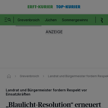
Grevenbroich
Jüchen
Sommergewinnspiel
Romm
Grevenbroich
Landrat und Bürgermeister fordern Respek
Landrat und Bürgermeister fordern Respekt vor
Einsatzkräften
„Blaulicht-Resolution“ erneuert