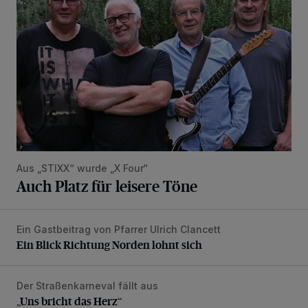
Aus „STIXX“ wurde „X Four“
Auch Platz für leisere Töne
Ein Gastbeitrag von Pfarrer Ulrich Clancett
Ein Blick Richtung Norden lohnt sich
Ein Blick Richtung Norden lohnt sich
Der Straßenkarneval fällt aus
„Uns bricht das Herz“
„Uns bricht das Herz“