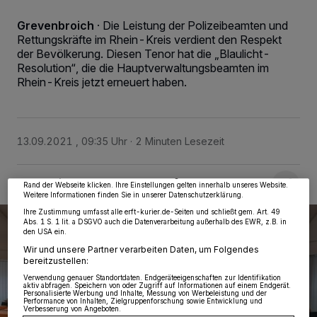
Grevenbroich
·
Die Leistung der Polizeibeamten und
Rettungskräfte im Rhein-Kreis verdient den Respekt
der Bevölkerung. Diesen Tenor hat die „Blaulicht-
Resolution“, die die Hauptverwaltungsbeamten im
Rhein-Kreis jetzt erneuert haben.
Wir und unsere
218
-Partner speichern und greifen auf personenbezogene Daten
wie Browserdaten oder eindeutige Kennungen auf Ihrem Gerät zu. Durch Auswahl
von OK aktivieren Sie Tracking-Technologien für die unter „Wir und unsere
Partner verarbeiten Daten, um Ihnen Dienste bereitzustellen“ aufgeführten
13.09.2021 , 09:35 Uhr
2 Minuten Lesezeit
Zwecke. Wenn Tracker deaktiviert sind, sind manche Inhalte und Anzeigen
möglicherweise nicht mehr so relevant für Sie. Sie können dieses Menü jederzeit
wieder aufrufen, um Ihre Einstellungen zu ändern oder Ihre Einwilligung zu
widerrufen, indem Sie auf den Link Einstellungen oder Ablehnen am unteren
Rand der Webseite klicken. Ihre Einstellungen gelten innerhalb unseres Website.
Weitere Informationen finden Sie in unserer Datenschutzerklärung.
Ihre Zustimmung umfasst alle erft-kurier.de-Seiten und schließt gem. Art. 49
Abs. 1 S. 1 lit. a DSGVO auch die Datenverarbeitung außerhalb des EWR, z.B. in
den USA ein.
Wir und unsere Partner verarbeiten Daten, um Folgendes
bereitzustellen:
Verwendung genauer Standortdaten. Endgeräteeigenschaften zur Identifikation
aktiv abfragen. Speichern von oder Zugriff auf Informationen auf einem Endgerät.
Personalisierte Werbung und Inhalte, Messung von Werbeleistung und der
Performance von Inhalten, Zielgruppenforschung sowie Entwicklung und
Verbesserung von Angeboten.