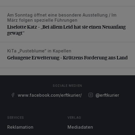
Am Sonntag öffnet eine besondere Ausstellung / Im
Liselotte Katz – „Bei allem Leid hat sie einen Neuanfang g
März folgen spezielle Führungen
Liselotte Katz – „Bei allem Leid hat sie einen Neuanfang
gewagt“
KiTa „Pusteblume“ in Kapellen
Gelungene Erweiterung – Krützens Forderung ans Land
Gelungene Erweiterung – Krützens Forderung ans Land
SOZIALE MEDIEN
www.facebook.com/erftkurier/
@erftkurier
SERVICES
VERLAG
Reklamation
Mediadaten