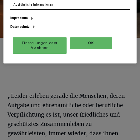
Ausführliche Informationen
Impressum
Datenschutz
Einstellungen oder
OK
Die Hauptverwaltungsbeamten im Rhein-Kreis fordern in einer
Ablehnen
"Blaulicht-Resolution" Respekt vor Einsatzkräften.
Foto: RKN
„Leider erleben gerade die Menschen, deren
Aufgabe und ehrenamtliche oder berufliche
Verpflichtung es ist, unser friedliches und
geschütztes Zusammenleben zu
gewährleisten, immer wieder, dass ihnen