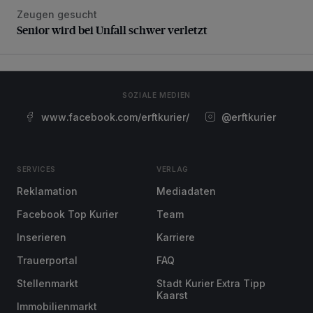
Zeugen gesucht
Senior wird bei Unfall schwer verletzt
Senior wird bei Unfall schwer verletzt
SOZIALE MEDIEN
www.facebook.com/erftkurier/
@erftkurier
SERVICES
VERLAG
Reklamation
Mediadaten
Facebook Top Kurier
Team
Inserieren
Karriere
Trauerportal
FAQ
Stellenmarkt
Stadt Kurier Extra Tipp
Kaarst
Immobilienmarkt