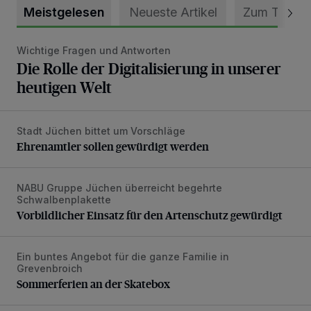
Meistgelesen
Neueste Artikel
Zum Thema
Wichtige Fragen und Antworten
Die Rolle der Digitalisierung in unserer heutigen Welt
Die Rolle der Digitalisierung in unserer
heutigen Welt
Stadt Jüchen bittet um Vorschläge
Ehrenamtler sollen gewürdigt werden
Ehrenamtler sollen gewürdigt werden
NABU Gruppe Jüchen überreicht begehrte
Vorbildlicher Einsatz für den Artenschutz gewürdigt
Schwalbenplakette
Vorbildlicher Einsatz für den Artenschutz gewürdigt
Ein buntes Angebot für die ganze Familie in
Sommerferien an der Skatebox
Grevenbroich
Sommerferien an der Skatebox