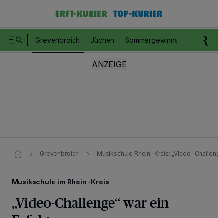
Grevenbroich
Jüchen
Sommergewinnspiel
Romm
Grevenbroich
Musikschule Rhein-Kreis: „Video-Challeng
Musikschule im Rhein-Kreis
„Video-Challenge“ war ein
Wir und unsere
218
-Partner speichern und greifen auf personenbezogene Daten