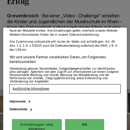
Erfolg
wie Browserdaten oder eindeutige Kennungen auf Ihrem Gerät zu. Durch Auswahl
von OK aktivieren Sie Tracking-Technologien für die unter „Wir und unsere
Partner verarbeiten Daten, um Ihnen Dienste bereitzustellen“ aufgeführten
Zwecke. Wenn Tracker deaktiviert sind, sind manche Inhalte und Anzeigen
Grevenbroich
·
Bei einer „Video-Challenge“ erhielten
möglicherweise nicht mehr so relevant für Sie. Sie können dieses Menü jederzeit
die Kinder und Jugendlichen der Musikschule im Rhein-
wieder aufrufen, um Ihre Einstellungen zu ändern oder Ihre Einwilligung zu
Kreis die Gelegenheit, selbst produzierte Filme auf eine
widerrufen, indem Sie auf den Link Einstellungen oder Ablehnen am unteren
Rand der Webseite klicken. Ihre Einstellungen gelten innerhalb unseres Website.
Plattform hochzuladen. Insgesamt 22 Videos davon
Weitere Informationen finden Sie in unserer Datenschutzerklärung.
wurden jetzt veröffentlicht.
Ihre Zustimmung umfasst alle erft-kurier.de-Seiten und schließt gem. Art. 49
Abs. 1 S. 1 lit. a DSGVO auch die Datenverarbeitung außerhalb des EWR, z.B. in
den USA ein.
Wir und unsere Partner verarbeiten Daten, um Folgendes
bereitzustellen:
23.11.2021 , 09:39 Uhr
Eine Minute Lesezeit
Verwendung genauer Standortdaten. Endgeräteeigenschaften zur Identifikation
aktiv abfragen. Speichern von oder Zugriff auf Informationen auf einem Endgerät.
Personalisierte Werbung und Inhalte, Messung von Werbeleistung und der
Performance von Inhalten, Zielgruppenforschung sowie Entwicklung und
Verbesserung von Angeboten.
Ausführliche Informationen
Impressum
Datenschutz
Einstellungen oder
OK
Ablehnen