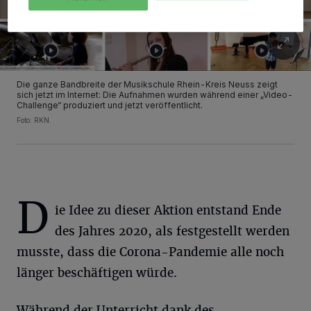
Die ganze Bandbreite der Musikschule Rhein-Kreis Neuss zeigt
sich jetzt im Internet: Die Aufnahmen wurden während einer „Video-
Challenge“ produziert und jetzt veröffentlicht.
Foto: RKN.
D
ie Idee zu dieser Aktion entstand Ende
des Jahres 2020, als festgestellt werden
musste, dass die Corona-Pandemie alle noch
länger beschäftigen würde.
Während der Unterricht dank des