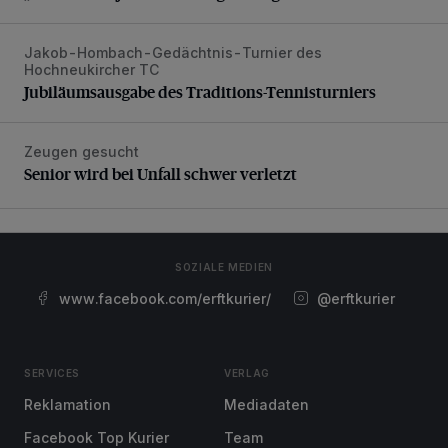
Jakob-Hombach-Gedächtnis-Turnier des
Jubiläumsausgabe des Traditions-Tennisturniers
Hochneukircher TC
Jubiläumsausgabe des Traditions-Tennisturniers
Zeugen gesucht
Senior wird bei Unfall schwer verletzt
Senior wird bei Unfall schwer verletzt
SOZIALE MEDIEN
www.facebook.com/erftkurier/
@erftkurier
SERVICES
VERLAG
Reklamation
Mediadaten
Facebook Top Kurier
Team