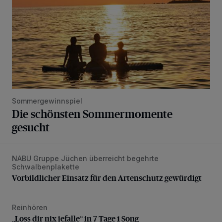
Sommergewinnspiel
Die schönsten Sommermomente
gesucht
NABU Gruppe Jüchen überreicht begehrte
Vorbildlicher Einsatz für den Artenschutz gewürdigt
Schwalbenplakette
Vorbildlicher Einsatz für den Artenschutz gewürdigt
Reinhören
„Loss dir nix jefalle“ in 7 Tage 1 Song
„Loss dir nix jefalle“ in 7 Tage 1 Song