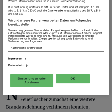
Weitere Informationen finden Sie in unserer Datenschutzerklärung.
Orken
·
Feuerwehr und Polizei rückten am
Ihre Zustimmung umfasst alle erft-kurier.de-Seiten und schließt gem. Art. 49
Mittwochabend gegen 19.45 Uhr zu einem Fußweg im
Abs. 1 S. 1 lit. a DSGVO auch die Datenverarbeitung außerhalb des EWR, z.B. in
Bereich Henzenstraße / Richard-Wagner-Straße in
den USA ein.
Orken aus. Unbekannte hatten eine Hecke auf einer
Wir und unsere Partner verarbeiten Daten, um Folgendes
Länge von circa vier Metern in Brand gesetzt.
bereitzustellen:
Verwendung genauer Standortdaten. Endgeräteeigenschaften zur Identifikation
aktiv abfragen. Speichern von oder Zugriff auf Informationen auf einem Endgerät.
Personalisierte Werbung und Inhalte, Messung von Werbeleistung und der
Performance von Inhalten, Zielgruppenforschung sowie Entwicklung und
Verbesserung von Angeboten.
02.05.2024 , 15:59 Uhr
Eine Minute Lesezeit
Ausführliche Informationen
Impressum
Datenschutz
Einstellungen oder
OK
Ablehnen
N
achdem Polizeibeamte mit einem
Feuerlöscher zunächst eine weitere
Brandausdehnung verhindern konnten,