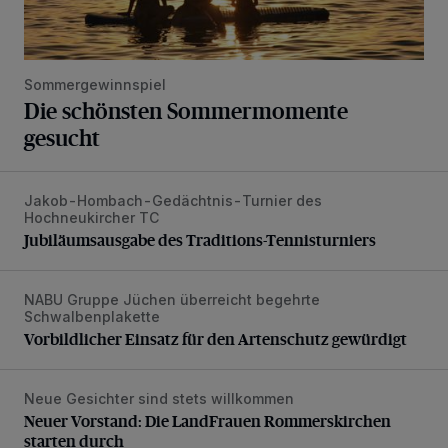
Sommergewinnspiel
Die schönsten Sommermomente
gesucht
Jakob-Hombach-Gedächtnis-Turnier des
Jubiläumsausgabe des Traditions-Tennisturniers
Hochneukircher TC
Jubiläumsausgabe des Traditions-Tennisturniers
NABU Gruppe Jüchen überreicht begehrte
Vorbildlicher Einsatz für den Artenschutz gewürdigt
Schwalbenplakette
Vorbildlicher Einsatz für den Artenschutz gewürdigt
Neue Gesichter sind stets willkommen
Neuer Vorstand: Die LandFrauen Rommerskirchen starten 
Neuer Vorstand: Die LandFrauen Rommerskirchen
starten durch