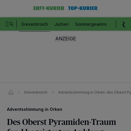
Grevenbroich
Jüchen
Sommergewinnspiel
Romm
Grevenbroich
Adventsstimmung in Orken​: des Oberst 
Adventsstimmung in Orken
Des Oberst Pyramiden-Traum