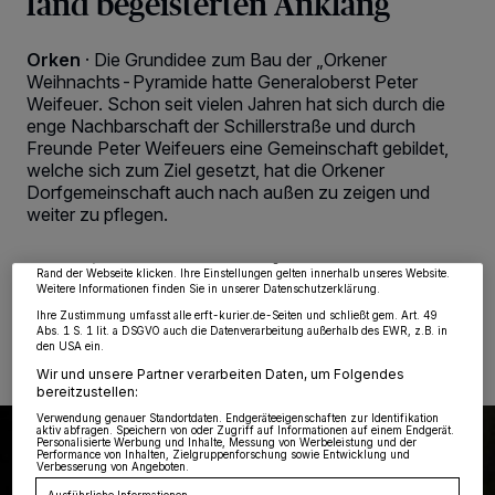
fand begeisterten Anklang
Orken
·
Die Grundidee zum Bau der „Orkener
Weihnachts-Pyramide hatte Generaloberst Peter
Weifeuer. Schon seit vielen Jahren hat sich durch die
enge Nachbarschaft der Schillerstraße und durch
Freunde Peter Weifeuers eine Gemeinschaft gebildet,
Wir und unsere
218
-Partner speichern und greifen auf personenbezogene Daten
welche sich zum Ziel gesetzt, hat die Orkener
wie Browserdaten oder eindeutige Kennungen auf Ihrem Gerät zu. Durch Auswahl
von OK aktivieren Sie Tracking-Technologien für die unter „Wir und unsere
Dorfgemeinschaft auch nach außen zu zeigen und
Partner verarbeiten Daten, um Ihnen Dienste bereitzustellen“ aufgeführten
weiter zu pflegen.
Zwecke. Wenn Tracker deaktiviert sind, sind manche Inhalte und Anzeigen
möglicherweise nicht mehr so relevant für Sie. Sie können dieses Menü jederzeit
wieder aufrufen, um Ihre Einstellungen zu ändern oder Ihre Einwilligung zu
widerrufen, indem Sie auf den Link Einstellungen oder Ablehnen am unteren
Rand der Webseite klicken. Ihre Einstellungen gelten innerhalb unseres Website.
Weitere Informationen finden Sie in unserer Datenschutzerklärung.
18.12.2023 , 00:00 Uhr
Eine Minute Lesezeit
Ihre Zustimmung umfasst alle erft-kurier.de-Seiten und schließt gem. Art. 49
Abs. 1 S. 1 lit. a DSGVO auch die Datenverarbeitung außerhalb des EWR, z.B. in
den USA ein.
Wir und unsere Partner verarbeiten Daten, um Folgendes
bereitzustellen:
Verwendung genauer Standortdaten. Endgeräteeigenschaften zur Identifikation
aktiv abfragen. Speichern von oder Zugriff auf Informationen auf einem Endgerät.
Personalisierte Werbung und Inhalte, Messung von Werbeleistung und der
Performance von Inhalten, Zielgruppenforschung sowie Entwicklung und
Verbesserung von Angeboten.