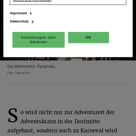
Ausführliche Informationen
Impressum
Datenschutz
Einstellungen oder
OK
Ablehnen
Die Weihnachts-Pyramide,
Foto: Überschär
S
o wird nicht nur zur Adventszeit der
Adventskranz in der Dorfmitte
aufgebaut, sondern auch zu Karneval wird