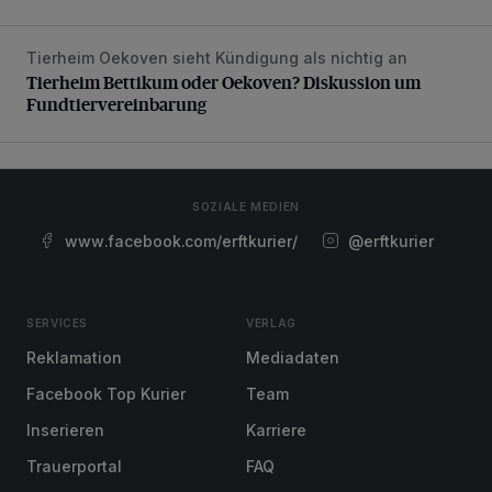
Tierheim Oekoven sieht Kündigung als nichtig an
Tierheim Bettikum oder Oekoven? Diskussion um Fundtierv
Tierheim Bettikum oder Oekoven? Diskussion um
Fundtiervereinbarung
SOZIALE MEDIEN
www.facebook.com/erftkurier/
@erftkurier
SERVICES
VERLAG
Reklamation
Mediadaten
Facebook Top Kurier
Team
Inserieren
Karriere
Trauerportal
FAQ