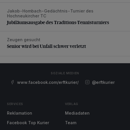
Jakob-Hombach-Gedächtnis-Turnier des
Jubiläumsausgabe des Traditions-Tennisturniers
Hochneukircher TC
Jubiläumsausgabe des Traditions-Tennisturniers
Zeugen gesucht
Senior wird bei Unfall schwer verletzt
Senior wird bei Unfall schwer verletzt
SOZIALE MEDIEN
www.facebook.com/erftkurier/
@erftkurier
SERVICES
VERLAG
Reklamation
Mediadaten
Facebook Top Kurier
Team