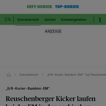
Grevenbroich
Jüchen
Sommergewinnspiel
Romm
Grevenbroich
„Erft-Kurier-Bambini-EM“​: TuS Reuschen
„Erft-Kurier-Bambini-EM“
Reuschenberger Kicker laufen