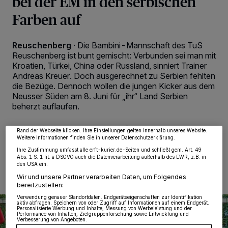
bei der EM in den serbischen
Farben auf
Reuschenberg
·
Die Bambini-Mannschaft des TuS
Reuschenberg ist bunt gemischt: Verbunden sei man mit
Kroatien, Türkei, China oder Russland, sinniert Trainer
Andreas Kreuer. Doch ausgerechnet zu Serbien fehlten
Wir und unsere
218
-Partner speichern und greifen auf personenbezogene Daten
wie Browserdaten oder eindeutige Kennungen auf Ihrem Gerät zu. Durch Auswahl
die Bezüge. Dennoch wollen die jungen Kicker aus dem
von OK aktivieren Sie Tracking-Technologien für die unter „Wir und unsere
Neusser Süden am 8. Juni für „ihr“ Land Serbien
Partner verarbeiten Daten, um Ihnen Dienste bereitzustellen“ aufgeführten
Zwecke. Wenn Tracker deaktiviert sind, sind manche Inhalte und Anzeigen
beherzt auflaufen.
möglicherweise nicht mehr so relevant für Sie. Sie können dieses Menü jederzeit
wieder aufrufen, um Ihre Einstellungen zu ändern oder Ihre Einwilligung zu
widerrufen, indem Sie auf den Link Einstellungen oder Ablehnen am unteren
Rand der Webseite klicken. Ihre Einstellungen gelten innerhalb unseres Website.
Weitere Informationen finden Sie in unserer Datenschutzerklärung.
30.04.2024 , 10:40 Uhr
2 Minuten Lesezeit
Ihre Zustimmung umfasst alle erft-kurier.de-Seiten und schließt gem. Art. 49
Abs. 1 S. 1 lit. a DSGVO auch die Datenverarbeitung außerhalb des EWR, z.B. in
den USA ein.
Wir und unsere Partner verarbeiten Daten, um Folgendes
bereitzustellen:
Verwendung genauer Standortdaten. Endgeräteeigenschaften zur Identifikation
aktiv abfragen. Speichern von oder Zugriff auf Informationen auf einem Endgerät.
Personalisierte Werbung und Inhalte, Messung von Werbeleistung und der
Performance von Inhalten, Zielgruppenforschung sowie Entwicklung und
Verbesserung von Angeboten.