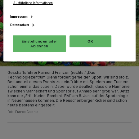
Ausführliche Informationen
Impressum
Datenschutz
Einstellungen oder
OK
Ablehnen
Geschäftsführer Raimund Franzen (rechts / „Das
Technologiezentrum Glehn fördert gerne den Sport. Wir sind stolz,
Bestandteil dieses Events zu sein.“) übte mit Spielern und Trainern
schon einmal das Jubeln. Dabei wurde deutlich, dass die Harmonie
zwischen Mannschaft und Sponsor auf Anhieb sehr groß war. Jetzt
kann die „Erft-Kurier-Bambini-EM“ am 8. Juni auf der Sportanlage
in Neuenhausen kommen. Die Reuschenberger Kicker sind schon
heute bestens eingestellt.
Foto: Franco Catania