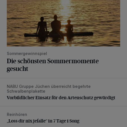
Sommergewinnspiel
Die schönsten Sommermomente
gesucht
NABU Gruppe Jüchen überreicht begehrte
Vorbildlicher Einsatz für den Artenschutz gewürdigt
Schwalbenplakette
Vorbildlicher Einsatz für den Artenschutz gewürdigt
Reinhören
„Loss dir nix jefalle“ in 7 Tage 1 Song
„Loss dir nix jefalle“ in 7 Tage 1 Song