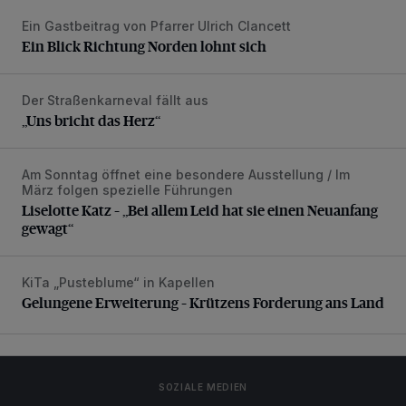
Ein Gastbeitrag von Pfarrer Ulrich Clancett
Ein Blick Richtung Norden lohnt sich
Ein Blick Richtung Norden lohnt sich
Der Straßenkarneval fällt aus
„Uns bricht das Herz“
„Uns bricht das Herz“
Am Sonntag öffnet eine besondere Ausstellung / Im
Liselotte Katz – „Bei allem Leid hat sie einen Neuanfang g
März folgen spezielle Führungen
Liselotte Katz – „Bei allem Leid hat sie einen Neuanfang
gewagt“
KiTa „Pusteblume“ in Kapellen
Gelungene Erweiterung – Krützens Forderung ans Land
Gelungene Erweiterung – Krützens Forderung ans Land
SOZIALE MEDIEN