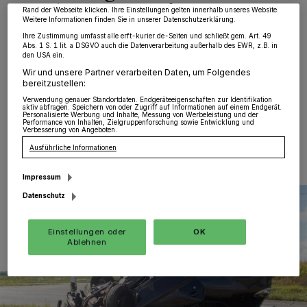
widerrufen, indem Sie auf den Link Einstellungen oder Ablehnen am unteren
Rand der Webseite klicken. Ihre Einstellungen gelten innerhalb unseres Website.
Weitere Informationen finden Sie in unserer Datenschutzerklärung.
Rommerskirchen
·
Am Montagnachmittag befuhr ein
19-jähriger Dormagener gegen 13.45 Uhr die
Ihre Zustimmung umfasst alle erft-kurier.de-Seiten und schließt gem. Art. 49
Abs. 1 S. 1 lit. a DSGVO auch die Datenverarbeitung außerhalb des EWR, z.B. in
Bundesstraße 477 aus Richtung Dormagen-Gohr
den USA ein.
kommend in Richtung Rommerskirchen-Anstel.
Wir und unsere Partner verarbeiten Daten, um Folgendes
bereitzustellen:
Verwendung genauer Standortdaten. Endgeräteeigenschaften zur Identifikation
aktiv abfragen. Speichern von oder Zugriff auf Informationen auf einem Endgerät.
Personalisierte Werbung und Inhalte, Messung von Werbeleistung und der
04.10.2016 , 12:02 Uhr
Eine Minute Lesezeit
Performance von Inhalten, Zielgruppenforschung sowie Entwicklung und
Verbesserung von Angeboten.
Ausführliche Informationen
Impressum
Datenschutz
Einstellungen oder
OK
Ablehnen