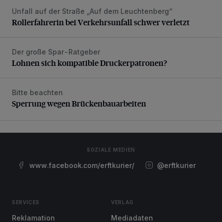
Unfall auf der Straße „Auf dem Leuchtenberg“
Rollerfahrerin bei Verkehrsunfall schwer verletzt
Rollerfahrerin bei Verkehrsunfall schwer verletzt
Der große Spar-Ratgeber
Lohnen sich kompatible Druckerpatronen?
Lohnen sich kompatible Druckerpatronen?
Bitte beachten
Sperrung wegen Brückenbauarbeiten
Sperrung wegen Brückenbauarbeiten
SOZIALE MEDIEN
www.facebook.com/erftkurier/
@erftkurier
SERVICES
VERLAG
Reklamation
Mediadaten