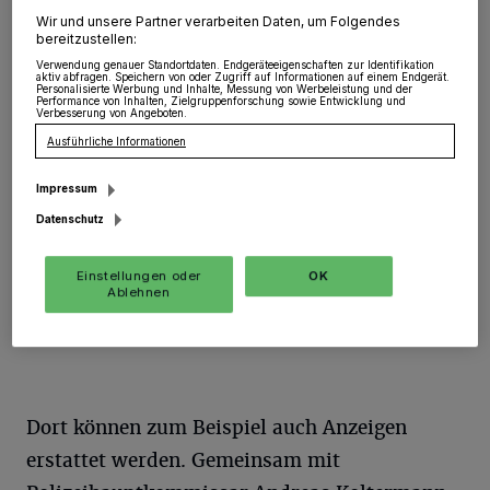
Südstadt
·
Die Mobile Wache der Polizei ist im Kreis
unterwegs und macht einen Stopp in Grevenbroich.
Wir und unsere Partner verarbeiten Daten, um Folgendes
bereitzustellen:
Das Multifunktionsfahrzeug (Mercedes Sprinter) mit
polizeispezifischer Sonderausstattung ist mit seinen
Verwendung genauer Standortdaten. Endgeräteeigenschaften zur Identifikation
aktiv abfragen. Speichern von oder Zugriff auf Informationen auf einem Endgerät.
Mitarbeiterinnen und Mitarbeitern an öffentlichen
Personalisierte Werbung und Inhalte, Messung von Werbeleistung und der
Performance von Inhalten, Zielgruppenforschung sowie Entwicklung und
Plätzen im Einsatz und dient als "Infomobil" für Fragen
Verbesserung von Angeboten.
aller Art an die Polizei.
Ausführliche Informationen
Impressum
Datenschutz
14.03.2019 , 08:47 Uhr
Eine Minute Lesezeit
Einstellungen oder
OK
Ablehnen
Dort können zum Beispiel auch Anzeigen
erstattet werden. Gemeinsam mit