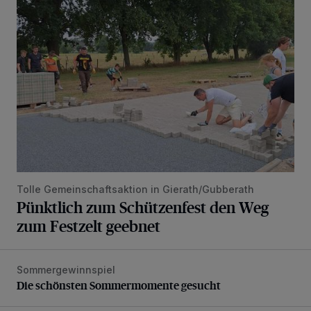
Pünktlich zum Schützenfest den Weg zum Festzelt geebne
Tolle Gemeinschaftsaktion in Gierath/Gubberath
Pünktlich zum Schützenfest den Weg
zum Festzelt geebnet
Sommergewinnspiel
Die schönsten Sommermomente gesucht
Die schönsten Sommermomente gesucht