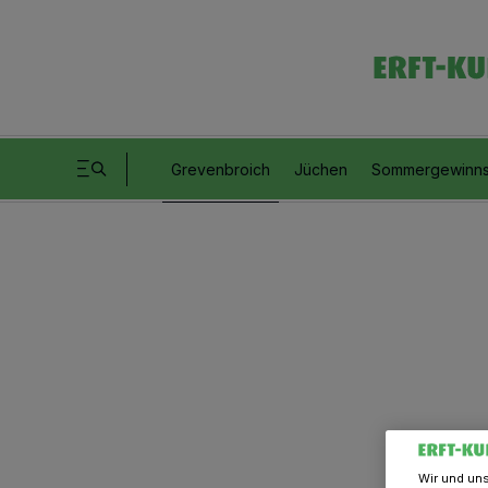
Grevenbroich
Jüchen
Sommergewinns
Wir und un