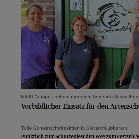
NABU Gruppe Jüchen überreicht begehrte Schwalben
Vorbildlicher Einsatz für den Artensc
Tolle Gemeinschaftsaktion in Gierath/Gubberath
Pünktlich zum Schützenfest den Weg zum Festzelt 
Pünktlich zum Schützenfest den Weg zum Festzelt g