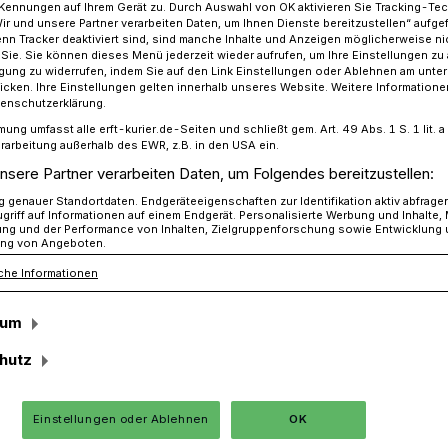
Kennungen auf Ihrem Gerät zu. Durch Auswahl von OK aktivieren Sie Tracking-Te
Wir und unsere Partner verarbeiten Daten, um Ihnen Dienste bereitzustellen“ aufge
n Tracker deaktiviert sind, sind manche Inhalte und Anzeigen möglicherweise ni
r Sie. Sie können dieses Menü jederzeit wieder aufrufen, um Ihre Einstellungen zu
ligung zu widerrufen, indem Sie auf den Link Einstellungen oder Ablehnen am unte
llen Vorschriften für Vorgärten: Wasserundurchlässige Vliese verbi
icken. Ihre Einstellungen gelten innerhalb unseres Website. Weitere Informationen
tenschutzerklärung.
mung umfasst alle erft-kurier.de-Seiten und schließt gem. Art. 49 Abs. 1 S. 1 lit
rarbeitung außerhalb des EWR, z.B. in den USA ein.
en Vorschriften für
nsere Partner verarbeiten Daten, um Folgendes bereitzustellen:
genauer Standortdaten. Endgeräteeigenschaften zur Identifikation aktiv abfrage
griff auf Informationen auf einem Endgerät. Personalisierte Werbung und Inhalte
ung und der Performance von Inhalten, Zielgruppenforschung sowie Entwicklung
ng von Angeboten.
che Informationen
chlässige Vliese
sum
hutz
Einstellungen oder Ablehnen
OK
ski, Fraktionsvorsitzender der "Grünen" im