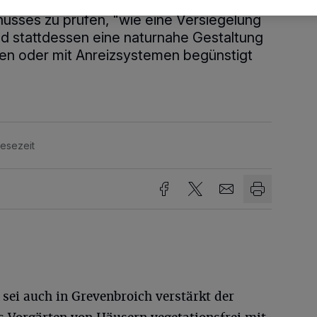
jetzt ein einem Antrag für die morgige
sses zu prüfen, "wie eine Versiegelung
nd stattdessen eine naturnahe Gestaltung
en oder mit Anreizsystemen begünstigt
Lesezeit
sei auch in Grevenbroich verstärkt der