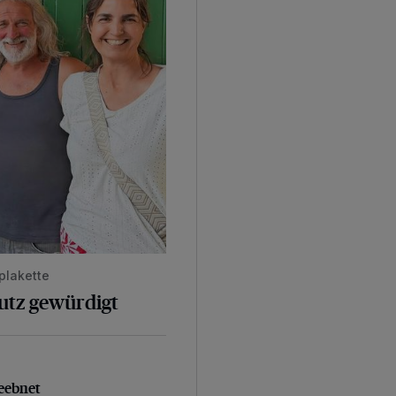
plakette
hutz gewürdigt
geebnet
eebnet