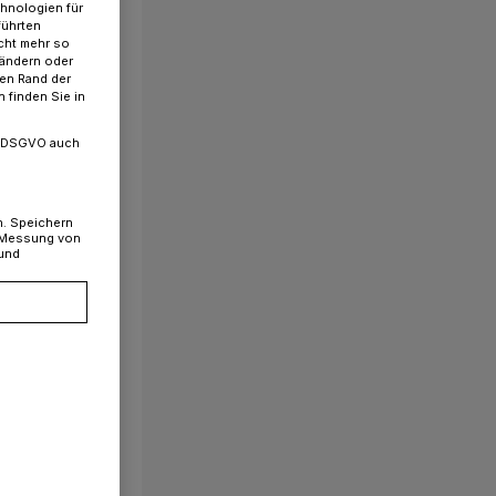
chnologien für
führten
cht mehr so
 ändern oder
ren Rand der
eten?
 finden Sie in
. a DSGVO auch
n. Speichern
, Messung von
 und