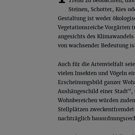
Trend zu beobachten, das
Steinen, Schotter, Kies od
Gestaltung ist weder ökologis
Vegetationsreiche Vorgärten t
angesichts des Klimawandel
von wachsender Bedeutung ist
Auch für die Artenvielfalt se
vielen Insekten und Vögeln ei
Erscheinungsbild ganzer Woh
Aushängeschild einer Stadt", s
Wohnbereichen würden zudem h
Stellplätzen zweckentfremdet 
nachträglich bauordnungsrecht