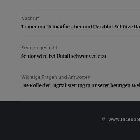
Nachruf
Trauer um Heimatforscher und Herzblut-Schütze H
Trauer um Heimatforscher und Herzblut-Schütze H
Zeugen gesucht
Senior wird bei Unfall schwer verletzt
Senior wird bei Unfall schwer verletzt
Wichtige Fragen und Antworten
Die Rolle der Digitalisierung in unserer heutigen Welt
Die Rolle der Digitalisierung in unserer heutigen We
www.facebook.