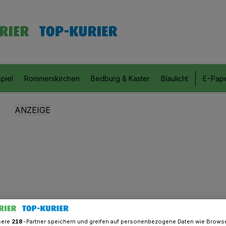
piel
Rommerskirchen
Bedburg & Kaster
Blaulicht
E-Pap
sere
218
-Partner speichern und greifen auf personenbezogene Daten wie Brows