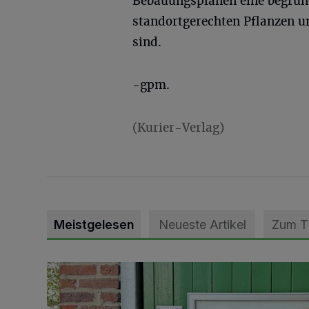
Bebauungsplänen eine begrünt
standortgerechten Pflanzen u
sind.
-gpm.
(Kurier-Verlag)
Meistgelesen
Neueste Artikel
Zum 
Vorbildlicher Einsatz für den Artenschutz gewürdigt