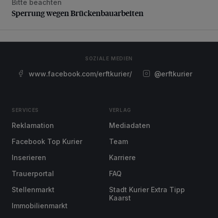
Bitte beachten
Sperrung wegen Brückenbauarbeiten
Sperrung wegen Brückenbauarbeiten
SOZIALE MEDIEN
www.facebook.com/erftkurier/
@erftkurier
SERVICES
VERLAG
Reklamation
Mediadaten
Facebook Top Kurier
Team
Inserieren
Karriere
Trauerportal
FAQ
Stellenmarkt
Stadt Kurier Extra Tipp
Kaarst
Immobilienmarkt