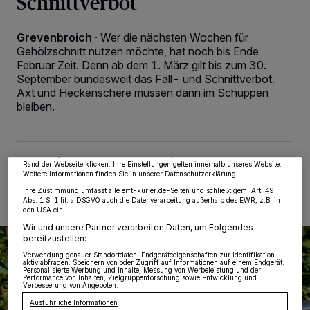
Schnittverbot
Grevenbroich
·
Wer die nächsten Wochen für
Gehölzschnitt nutzen möchte, hat noch bis Ende
Februar Zeit. Denn ab dem 1. März gilt bis zum 30.
September bundesweit das Fäll- und Schnittverbot.
Wir und unsere
218
-Partner speichern und greifen auf personenbezogene Daten
Axt und Heckenschere müssen dann im Schuppen
wie Browserdaten oder eindeutige Kennungen auf Ihrem Gerät zu. Durch Auswahl
bleiben.
von OK aktivieren Sie Tracking-Technologien für die unter „Wir und unsere
Partner verarbeiten Daten, um Ihnen Dienste bereitzustellen“ aufgeführten
Zwecke. Wenn Tracker deaktiviert sind, sind manche Inhalte und Anzeigen
möglicherweise nicht mehr so relevant für Sie. Sie können dieses Menü jederzeit
wieder aufrufen, um Ihre Einstellungen zu ändern oder Ihre Einwilligung zu
widerrufen, indem Sie auf den Link Einstellungen oder Ablehnen am unteren
27.01.2025 , 13:44 Uhr
2 Minuten Lesezeit
Rand der Webseite klicken. Ihre Einstellungen gelten innerhalb unseres Website.
Weitere Informationen finden Sie in unserer Datenschutzerklärung.
Ihre Zustimmung umfasst alle erft-kurier.de-Seiten und schließt gem. Art. 49
Abs. 1 S. 1 lit. a DSGVO auch die Datenverarbeitung außerhalb des EWR, z.B. in
den USA ein.
Wir und unsere Partner verarbeiten Daten, um Folgendes
bereitzustellen:
Verwendung genauer Standortdaten. Endgeräteeigenschaften zur Identifikation
aktiv abfragen. Speichern von oder Zugriff auf Informationen auf einem Endgerät.
Personalisierte Werbung und Inhalte, Messung von Werbeleistung und der
Performance von Inhalten, Zielgruppenforschung sowie Entwicklung und
Verbesserung von Angeboten.
Ausführliche Informationen