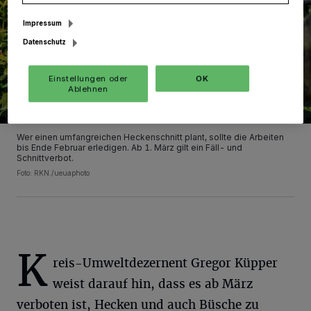
Impressum
Datenschutz
Einstellungen oder
OK
Ablehnen
Wer einen umfangreichen Heckenschnitt plant, sollte die Arbeiten
bis Ende Februar erledigen. Ab 1. März gilt ein Fäll- und
Schnittverbot.
Foto: RKN./ueuaphoto
K
reis-Umweltdezernent Gregor Küpper
weist darauf hin, dass es ab März
verboten ist, Hecken und auch Büsche zu