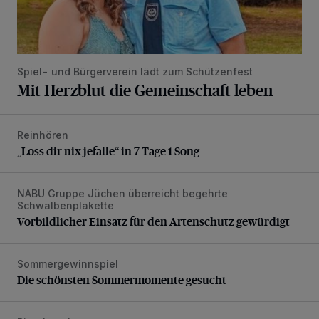
Spiel- und Bürgerverein lädt zum Schützenfest
Mit Herzblut die Gemeinschaft leben
Reinhören
„Loss dir nix jefalle“ in 7 Tage 1 Song
„Loss dir nix jefalle“ in 7 Tage 1 Song
NABU Gruppe Jüchen überreicht begehrte
Vorbildlicher Einsatz für den Artenschutz gewürdigt
Schwalbenplakette
Vorbildlicher Einsatz für den Artenschutz gewürdigt
Sommergewinnspiel
Die schönsten Sommermomente gesucht
Die schönsten Sommermomente gesucht