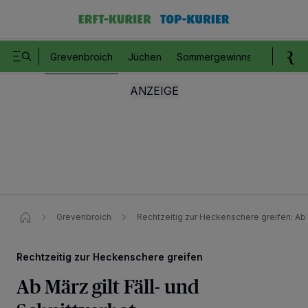
Grevenbroich
Jüchen
Sommergewinnspiel
Romm
Grevenbroich
Rechtzeitig zur Heckenschere greifen: Ab M
Rechtzeitig zur Heckenschere greifen
Ab März gilt Fäll- und