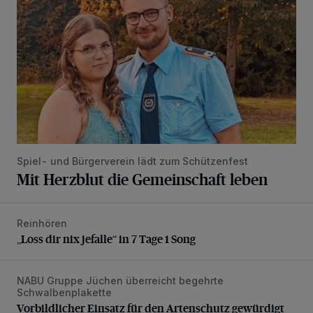
Spiel- und Bürgerverein lädt zum Schützenfest
Mit Herzblut die Gemeinschaft leben
Reinhören
„Loss dir nix jefalle“ in 7 Tage 1 Song
„Loss dir nix jefalle“ in 7 Tage 1 Song
NABU Gruppe Jüchen überreicht begehrte
Vorbildlicher Einsatz für den Artenschutz gewürdigt
Schwalbenplakette
Vorbildlicher Einsatz für den Artenschutz gewürdigt