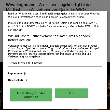
möglicherweise nicht mehr so relevant für Sie. Sie können dieses Menü jederzeit
Wevelinghoven
·
Wie schon angekündigt ist das
wieder aufrufen, um Ihre Einstellungen zu ändern oder Ihre Einwilligung zu
Martinsfest in Wevelinghoven Dank der WIG-
widerrufen, indem Sie auf den Link Einstellungen oder Ablehnen am unteren
Wevelinghoven für alle Kinder der Gartenstadt
Rand der Webseite klicken. Ihre Einstellungen gelten innerhalb unseres Website.
Weitere Informationen finden Sie in unserer Datenschutzerklärung.
gerettet...
Ihre Zustimmung umfasst alle erft-kurier.de-Seiten und schließt gem. Art. 49
Abs. 1 S. 1 lit. a DSGVO auch die Datenverarbeitung außerhalb des EWR, z.B. in
den USA ein.
Wir und unsere Partner verarbeiten Daten, um Folgendes
05.11.2021 , 10:40 Uhr
Eine Minute Lesezeit
bereitzustellen:
Verwendung genauer Standortdaten. Endgeräteeigenschaften zur Identifikation
aktiv abfragen. Speichern von oder Zugriff auf Informationen auf einem Endgerät.
Personalisierte Werbung und Inhalte, Messung von Werbeleistung und der
Performance von Inhalten, Zielgruppenforschung sowie Entwicklung und
Verbesserung von Angeboten.
Ausführliche Informationen
Impressum
Datenschutz
Einstellungen oder
OK
Ablehnen