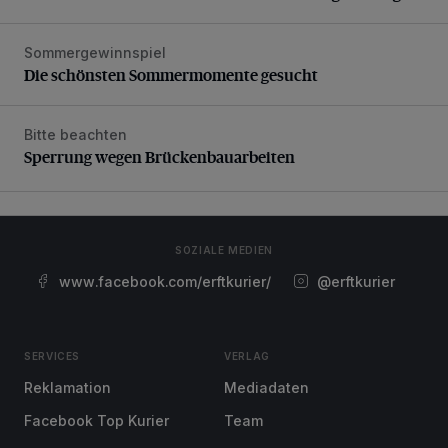
Sommergewinnspiel
Die schönsten Sommermomente gesucht
Die schönsten Sommermomente gesucht
Bitte beachten
Sperrung wegen Brückenbauarbeiten
Sperrung wegen Brückenbauarbeiten
SOZIALE MEDIEN
www.facebook.com/erftkurier/
@erftkurier
SERVICES
VERLAG
Reklamation
Mediadaten
Facebook Top Kurier
Team