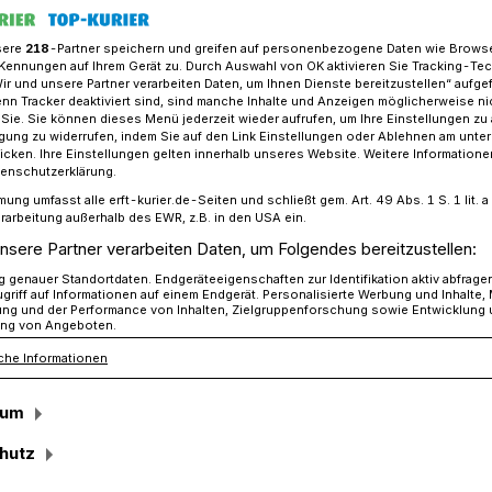
sere
218
-Partner speichern und greifen auf personenbezogene Daten wie Brows
Kennungen auf Ihrem Gerät zu. Durch Auswahl von OK aktivieren Sie Tracking-Te
Wir und unsere Partner verarbeiten Daten, um Ihnen Dienste bereitzustellen“ aufge
s Neuss stellt neues Klimaschutzkonzept vor
n Tracker deaktiviert sind, sind manche Inhalte und Anzeigen möglicherweise ni
r Sie. Sie können dieses Menü jederzeit wieder aufrufen, um Ihre Einstellungen zu
ligung zu widerrufen, indem Sie auf den Link Einstellungen oder Ablehnen am unte
icken. Ihre Einstellungen gelten innerhalb unseres Website. Weitere Informationen
imaschutzkonzept vor
tenschutzerklärung.
mung umfasst alle erft-kurier.de-Seiten und schließt gem. Art. 49 Abs. 1 S. 1 lit
mende
rarbeitung außerhalb des EWR, z.B. in den USA ein.
nsere Partner verarbeiten Daten, um Folgendes bereitzustellen:
n!“
genauer Standortdaten. Endgeräteeigenschaften zur Identifikation aktiv abfrage
griff auf Informationen auf einem Endgerät. Personalisierte Werbung und Inhalte
ung und der Performance von Inhalten, Zielgruppenforschung sowie Entwicklung
ng von Angeboten.
che Informationen
 Rhein-Kreis hat sein Integriertes
ellt. Landrat Hans-Jürgen Petrauschke
sum
der die Herausforderungen des Klimawandels
eits sichtbar werden, ist unser Handeln
hutz
ng. Der Rhein-Kreis ergreift daher aktiv