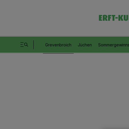
Grevenbroich
Jüchen
Sommergewinns