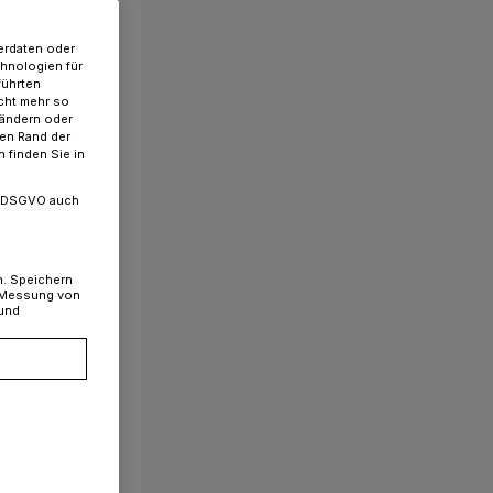
erdaten oder
chnologien für
führten
cht mehr so
 ändern oder
ren Rand der
 finden Sie in
. a DSGVO auch
n. Speichern
, Messung von
 und