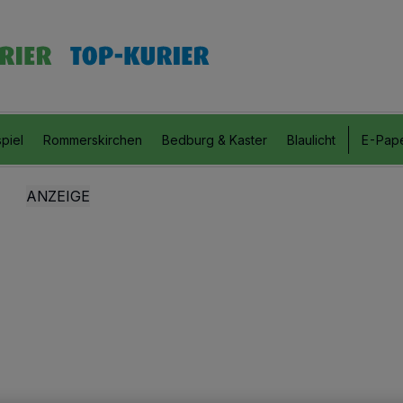
piel
Rommerskirchen
Bedburg & Kaster
Blaulicht
E-Pap