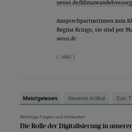
neuss.de/klimawandelvorsor
Ansprechpartnerinnen zum Kl
Regina Krings; sie sind per M
neuss.de
.
(-ekG.)
Meistgelesen
Neueste Artikel
Zum 
Wichtige Fragen und Antworten
Die Rolle der Digitalisierung in unserer heutigen Welt
Die Rolle der Digitalisierung in unsere