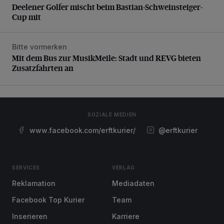
Deelener Golfer mischt beim Bastian-Schweinsteiger-
Cup mit
Bitte vormerken
Mit dem Bus zur MusikMeile: Stadt und REVG bieten Zusat
Mit dem Bus zur MusikMeile: Stadt und REVG bieten
Zusatzfahrten an
SOZIALE MEDIEN
www.facebook.com/erftkurier/
@erftkurier
SERVICES
VERLAG
Reklamation
Mediadaten
Facebook Top Kurier
Team
Inserieren
Karriere