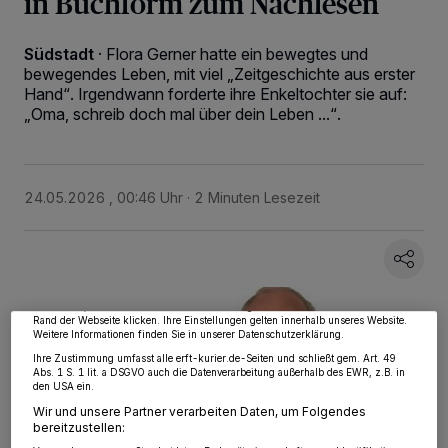
in Buchform zum Nachlesen
Südstadt
·
Flora Gerner hatte ein bewegtes und
bewegendes Leben, mit viel „Zeitgeschichte aus erster
Hand“. Irgendwann forderte ihre Enkeltochter sie auf:
„Oma, schreib doch mal über dein Leben ...“.
24.05.2026 , 00:46 Uhr
2 Minuten Lesezeit
Wir und unsere
218
-Partner speichern und greifen auf personenbezogene Daten
wie Browserdaten oder eindeutige Kennungen auf Ihrem Gerät zu. Durch Auswahl
von OK aktivieren Sie Tracking-Technologien für die unter „Wir und unsere
Partner verarbeiten Daten, um Ihnen Dienste bereitzustellen“ aufgeführten
Zwecke. Wenn Tracker deaktiviert sind, sind manche Inhalte und Anzeigen
möglicherweise nicht mehr so relevant für Sie. Sie können dieses Menü jederzeit
wieder aufrufen, um Ihre Einstellungen zu ändern oder Ihre Einwilligung zu
widerrufen, indem Sie auf den Link Einstellungen oder Ablehnen am unteren
Rand der Webseite klicken. Ihre Einstellungen gelten innerhalb unseres Website.
Weitere Informationen finden Sie in unserer Datenschutzerklärung.
Ihre Zustimmung umfasst alle erft-kurier.de-Seiten und schließt gem. Art. 49
Abs. 1 S. 1 lit. a DSGVO auch die Datenverarbeitung außerhalb des EWR, z.B. in
den USA ein.
Wir und unsere Partner verarbeiten Daten, um Folgendes
bereitzustellen: