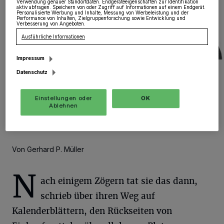
Verwendung genauer Standortdaten. Endgeräteeigenschaften zur Identifikation
aktiv abfragen. Speichern von oder Zugriff auf Informationen auf einem Endgerät.
Personalisierte Werbung und Inhalte, Messung von Werbeleistung und der
Performance von Inhalten, Zielgruppenforschung sowie Entwicklung und
Verbesserung von Angeboten.
Ausführliche Informationen
Impressum
Barbara Humpesch-Kraemer und Karl Gerner haben mit dem Leben
Datenschutz
ihrer Oma ein Stück Zeitgeschichte vor dem Vergessen bewahrt.
Foto: KV./Gerhard P. Müller
Einstellungen oder
OK
Ablehnen
Von Gerhard P. Müller
N
ach einigem Zögern tat sie das dann,
schrieb über ihren Weg auf
Kalenderblättern, den Rückseiten von