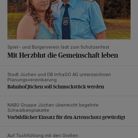
Spiel- und Bürgerverein lädt zum Schützenfest
Mit Herzblut die Gemeinschaft leben
Stadt Jüchen und DB InfraGO AG unterzeichnen
Bahnhof Jüchen soll Schmuckstück werden
Planungsvereinbarung
Bahnhof Jüchen soll Schmuckstück werden
NABU Gruppe Jüchen überreicht begehrte
Vorbildlicher Einsatz für den Artenschutz gewürdigt
Schwalbenplakette
Vorbildlicher Einsatz für den Artenschutz gewürdigt
Auf Tuchfühlung mit den Großen
Deelener Golfer mischt beim Bastian-Schweinsteiger-Cup 