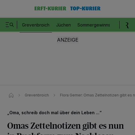
Grevenbroich
Jüchen
Sommergewinnspiel
Romm
Grevenbroich
Flora Gerner: Omas Zettelnotizen gibt es 
„Oma, schreib doch mal über dein Leben ...“
Omas Zettelnotizen gibt es nun