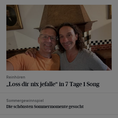
„Loss dir nix jefalle“ in 7 Tage 1 Song
Reinhören
„Loss dir nix jefalle“ in 7 Tage 1 Song
Sommergewinnspiel
Die schönsten Sommermomente gesucht
Die schönsten Sommermomente gesucht