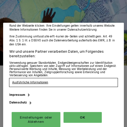
von OK aktivieren Sie Tracking-Technologien für die unter „Wir und unsere
Partner verarbeiten Daten, um Ihnen Dienste bereitzustellen“ aufgeführten
Zwecke. Wenn Tracker deaktiviert sind, sind manche Inhalte und Anzeigen
möglicherweise nicht mehr so relevant für Sie. Sie können dieses Menü jederzeit
wieder aufrufen, um Ihre Einstellungen zu ändern oder Ihre Einwilligung zu
widerrufen, indem Sie auf den Link Einstellungen oder Ablehnen am unteren
Rand der Webseite klicken. Ihre Einstellungen gelten innerhalb unseres Website.
Weitere Informationen finden Sie in unserer Datenschutzerklärung.
Ihre Zustimmung umfasst alle erft-kurier.de-Seiten und schließt gem. Art. 49
Abs. 1 S. 1 lit. a DSGVO auch die Datenverarbeitung außerhalb des EWR, z.B. in
den USA ein.
Wir und unsere Partner verarbeiten Daten, um Folgendes
bereitzustellen:
Verwendung genauer Standortdaten. Endgeräteeigenschaften zur Identifikation
aktiv abfragen. Speichern von oder Zugriff auf Informationen auf einem Endgerät.
Personalisierte Werbung und Inhalte, Messung von Werbeleistung und der
Dietmar Jansen zeigt, wo die Erft in Zukunft fließen könnte: Die
Performance von Inhalten, Zielgruppenforschung sowie Entwicklung und
blauen Flächen sind Bereich, in denen ein neues Flussbett
Verbesserung von Angeboten.
entstehen könnte. Grün ist der aktuelle „Hochbau“.
Ausführliche Informationen
Foto: KV./Gerhard P. Müller
Impressum
Datenschutz
Einstellungen oder
OK
Von Gerhard P. Müller
Ablehnen