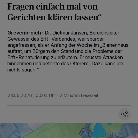
Fragen einfach mal von
Gerichten klären lassen“
Grevenbroich
·
Dr. Dietmar Jansen, Bereichsleiter
Gewässer des Erft-Verbandes, war spürbar
angefressen, als er Anfang der Woche im „Bienenhaus“
auftrat, um Bürgern den Stand und die Probleme der
Erft-Renaturierung zu erläutern. Er musste Attacken
hinnehmen und betonte des Öfteren: „Dazu kann ich
nichts sagen.“
23.05.2026 , 00:04 Uhr
2 Minuten Lesezeit
Wir und unsere
218
-Partner speichern und greifen auf personenbezogene Daten
wie Browserdaten oder eindeutige Kennungen auf Ihrem Gerät zu. Durch Auswahl