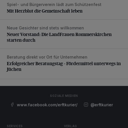
Spiel- und Bürgerverein lädt zum Schützenfest
Mit Herzblut die Gemeinschaft leben
Mit Herzblut die Gemeinschaft leben
Neue Gesichter sind stets willkommen
Neuer Vorstand: Die LandFrauen Rommerskirchen starten 
Neuer Vorstand: Die LandFrauen Rommerskirchen
starten durch
Beratung direkt vor Ort für Unternehmen
Erfolgreicher Beratungstag – Fördermittel unterwegs in Jü
Erfolgreicher Beratungstag – Fördermittel unterwegs in
Jüchen
SOZIALE MEDIEN
www.facebook.com/erftkurier/
@erftkurier
SERVICES
VERLAG