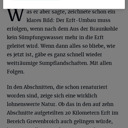
W
as er aber sagte, zeichnete schon ein
klares Bild: Der Erft-Umbau muss
erfolgen, wenn nach dem Aus der Braunkohle
kein Sümpfungswasser mehr in die Erft
geleitet wird. Wenn dann alles so bliebe, wie
es jetzt ist, gäbe es ganz schnell wieder
weiträumige Sumpflandschaften. Mit allen
Folgen.
In den Abschnitten, die schon renaturiert
worden sind, zeige sich eine wirklich
lohnenswerte Natur. Ob das in den auf zehn
Abschnitte aufgeteilten 20 Kilometern Erft im
Bereich Grevenbroich auch gelingen würde,