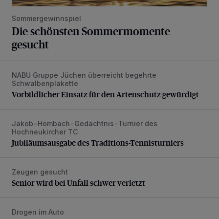
Sommergewinnspiel
Die schönsten Sommermomente
gesucht
NABU Gruppe Jüchen überreicht begehrte
Vorbildlicher Einsatz für den Artenschutz gewürdigt
Schwalbenplakette
Vorbildlicher Einsatz für den Artenschutz gewürdigt
Jakob-Hombach-Gedächtnis-Turnier des
Jubiläumsausgabe des Traditions-Tennisturniers
Hochneukircher TC
Jubiläumsausgabe des Traditions-Tennisturniers
Zeugen gesucht
Senior wird bei Unfall schwer verletzt
Senior wird bei Unfall schwer verletzt
Drogen im Auto
Drei Personen nach Fluchtversuch festgenommen