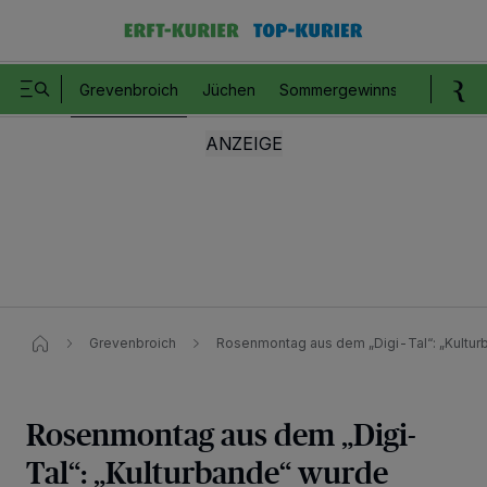
Grevenbroich
Jüchen
Sommergewinnspiel
Romm
Grevenbroich
Rosenmontag aus dem „Digi-Tal“: „Kulturb
Rosenmontag aus dem „Digi-
Tal“: „Kulturbande“ wurde