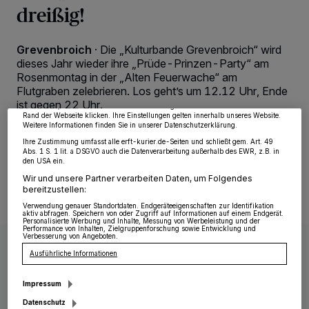
dreißig!
Wir und unsere
218
-Partner speichern und greifen auf personenbezogene Daten
Grevenbroich
·
Die „Kulturbande Grevenbroich“ wird
wie Browserdaten oder eindeutige Kennungen auf Ihrem Gerät zu. Durch Auswahl
von OK aktivieren Sie Tracking-Technologien für die unter „Wir und unsere
dieses Jahr wieder ihre „Prüde-Prinzen-Party“ am
Partner verarbeiten Daten, um Ihnen Dienste bereitzustellen“ aufgeführten
Rosenmontag in der „Alten Feuerwache“ am
Zwecke. Wenn Tracker deaktiviert sind, sind manche Inhalte und Anzeigen
möglicherweise nicht mehr so relevant für Sie. Sie können dieses Menü jederzeit
Flutgraben zelebrieren. Los geht’s um 12.12 Uhr, Ende
wieder aufrufen, um Ihre Einstellungen zu ändern oder Ihre Einwilligung zu
ist gegen 22 Uhr.
widerrufen, indem Sie auf den Link Einstellungen oder Ablehnen am unteren
Rand der Webseite klicken. Ihre Einstellungen gelten innerhalb unseres Website.
Weitere Informationen finden Sie in unserer Datenschutzerklärung.
Ihre Zustimmung umfasst alle erft-kurier.de-Seiten und schließt gem. Art. 49
Abs. 1 S. 1 lit. a DSGVO auch die Datenverarbeitung außerhalb des EWR, z.B. in
13.02.2019 , 09:55 Uhr
Eine Minute Lesezeit
den USA ein.
Wir und unsere Partner verarbeiten Daten, um Folgendes
bereitzustellen:
Verwendung genauer Standortdaten. Endgeräteeigenschaften zur Identifikation
aktiv abfragen. Speichern von oder Zugriff auf Informationen auf einem Endgerät.
Personalisierte Werbung und Inhalte, Messung von Werbeleistung und der
Performance von Inhalten, Zielgruppenforschung sowie Entwicklung und
Verbesserung von Angeboten.
Ausführliche Informationen
Impressum
Datenschutz