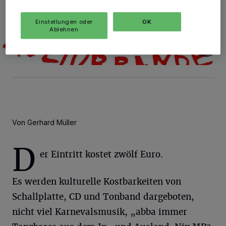
Einstellungen oder
OK
Ablehnen
Von Gerhard Müller
D
er Eintritt kostet zwölf Euro.
Es werden kulturelle Kostbarkeiten von
Schallplatte, CD und Tonband dargeboten,
nicht viel Karnevalsmusik, „abba immer