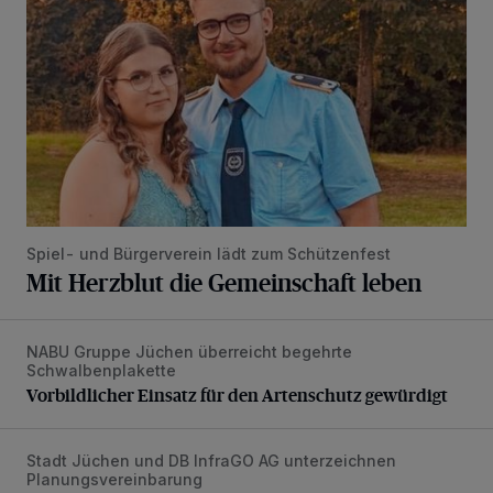
Spiel- und Bürgerverein lädt zum Schützenfest
Mit Herzblut die Gemeinschaft leben
NABU Gruppe Jüchen überreicht begehrte
Vorbildlicher Einsatz für den Artenschutz gewürdigt
Schwalbenplakette
Vorbildlicher Einsatz für den Artenschutz gewürdigt
Stadt Jüchen und DB InfraGO AG unterzeichnen
Bahnhof Jüchen soll Schmuckstück werden
Planungsvereinbarung