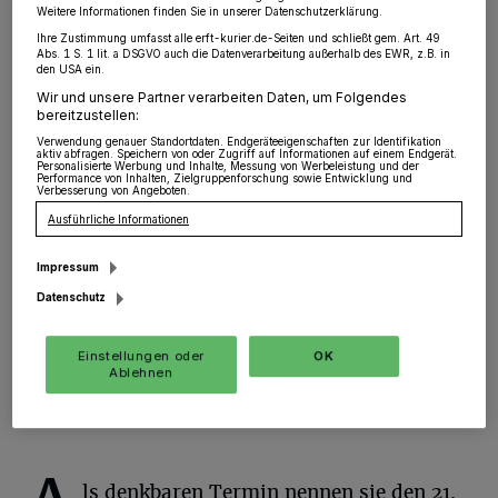
Weitere Informationen finden Sie in unserer Datenschutzerklärung.
Grevenbroich
·
Nach den heftigen Protesten in und
Ihre Zustimmung umfasst alle erft-kurier.de-Seiten und schließt gem. Art. 49
Abs. 1 S. 1 lit. a DSGVO auch die Datenverarbeitung außerhalb des EWR, z.B. in
nach der Anliegerversammlung (wir berichteten) gibt es
den USA ein.
jetzt erste Signale aus der Politik, die Sache neu zu
Wir und unsere Partner verarbeiten Daten, um Folgendes
denken. Die „Grünen“ fordern die Einberufung des Rats
bereitzustellen:
zu einer Sondersitzung.
Verwendung genauer Standortdaten. Endgeräteeigenschaften zur Identifikation
aktiv abfragen. Speichern von oder Zugriff auf Informationen auf einem Endgerät.
Personalisierte Werbung und Inhalte, Messung von Werbeleistung und der
Performance von Inhalten, Zielgruppenforschung sowie Entwicklung und
Verbesserung von Angeboten.
Ausführliche Informationen
12.02.2019 , 11:53 Uhr
Eine Minute Lesezeit
Impressum
Datenschutz
Einstellungen oder
OK
Ablehnen
Von Gerhard Müller
ls denkbaren Termin nennen sie den 21.