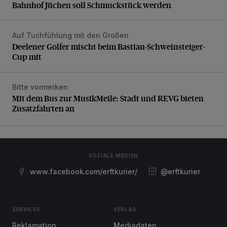
Bahnhof Jüchen soll Schmuckstück werden
Auf Tuchfühlung mit den Großen
Deelener Golfer mischt beim Bastian-Schweinsteiger-Cup 
Deelener Golfer mischt beim Bastian-Schweinsteiger-
Cup mit
Bitte vormerken
Mit dem Bus zur MusikMeile: Stadt und REVG bieten Zusat
Mit dem Bus zur MusikMeile: Stadt und REVG bieten
Zusatzfahrten an
SOZIALE MEDIEN
www.facebook.com/erftkurier/
@erftkurier
SERVICES
VERLAG
Reklamation
Mediadaten