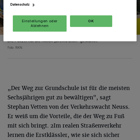
Datenschutz
Einstellungen oder
OK
Ablehnen
Die Polizei hat die Aktion „Brems Dich!" gestartet.
Foto: RKN.
„Der Weg zur Grundschule ist für die meisten
Sechsjährigen gut zu bewältigen", sagt
Stephan Vetten von der Verkehrswacht Neuss.
Er weiß um die Vorteile, die der Weg zu Fuß
mit sich bringt. 2Im realen Straßenverkehr
lernen die Erstklässler, wie sie sich sicher