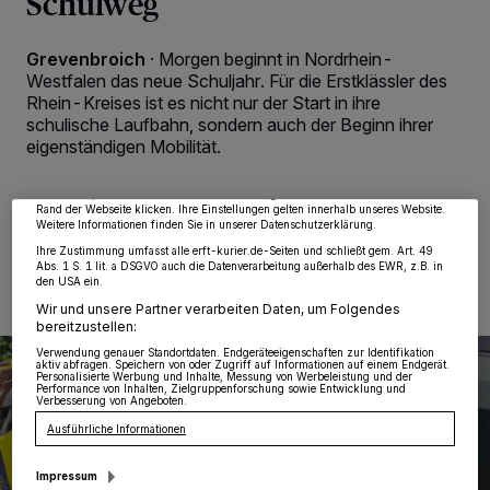
Schulweg
Grevenbroich
·
Morgen beginnt in Nordrhein-
Westfalen das neue Schuljahr. Für die Erstklässler des
Wir und unsere
218
-Partner speichern und greifen auf personenbezogene Daten
Rhein-Kreises ist es nicht nur der Start in ihre
wie Browserdaten oder eindeutige Kennungen auf Ihrem Gerät zu. Durch Auswahl
von OK aktivieren Sie Tracking-Technologien für die unter „Wir und unsere
schulische Laufbahn, sondern auch der Beginn ihrer
Partner verarbeiten Daten, um Ihnen Dienste bereitzustellen“ aufgeführten
eigenständigen Mobilität.
Zwecke. Wenn Tracker deaktiviert sind, sind manche Inhalte und Anzeigen
möglicherweise nicht mehr so relevant für Sie. Sie können dieses Menü jederzeit
wieder aufrufen, um Ihre Einstellungen zu ändern oder Ihre Einwilligung zu
widerrufen, indem Sie auf den Link Einstellungen oder Ablehnen am unteren
Rand der Webseite klicken. Ihre Einstellungen gelten innerhalb unseres Website.
Weitere Informationen finden Sie in unserer Datenschutzerklärung.
20.08.2024 , 10:33 Uhr
2 Minuten Lesezeit
Ihre Zustimmung umfasst alle erft-kurier.de-Seiten und schließt gem. Art. 49
Abs. 1 S. 1 lit. a DSGVO auch die Datenverarbeitung außerhalb des EWR, z.B. in
den USA ein.
Wir und unsere Partner verarbeiten Daten, um Folgendes
bereitzustellen:
Verwendung genauer Standortdaten. Endgeräteeigenschaften zur Identifikation
aktiv abfragen. Speichern von oder Zugriff auf Informationen auf einem Endgerät.
Personalisierte Werbung und Inhalte, Messung von Werbeleistung und der
Performance von Inhalten, Zielgruppenforschung sowie Entwicklung und
Verbesserung von Angeboten.
Ausführliche Informationen
Impressum