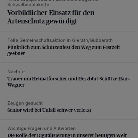
Schwalbenplakette
Vorbildlicher Einsatz für den
Artenschutz gewürdigt
Tolle Gemeinschaftsaktion in Gierath/Gubberath
Pünktlich zum Schützenfest den Weg zum Festzelt geebne
Pünktlich zum Schützenfest den Weg zum Festzelt
geebnet
Nachruf
Trauer um Heimatforscher und Herzblut-Schütze Hans W
Trauer um Heimatforscher und Herzblut-Schütze Hans
Wagner
Zeugen gesucht
Senior wird bei Unfall schwer verletzt
Senior wird bei Unfall schwer verletzt
Wichtige Fragen und Antworten
Die Rolle der Digitalisierung in unserer heutigen Welt
Die Rolle der Digitalisierung in unserer heutigen Welt