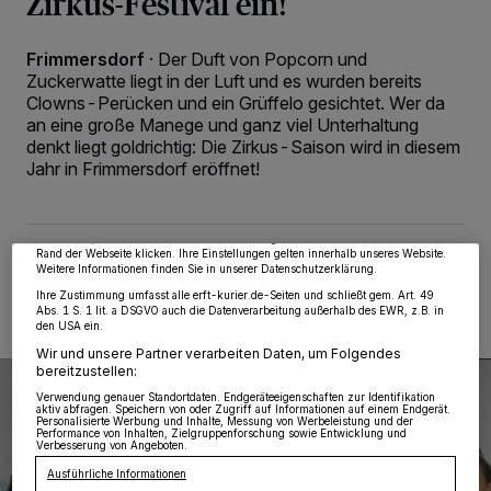
Zirkus-Festival ein!
Frimmersdorf
·
Der Duft von Popcorn und
Zuckerwatte liegt in der Luft und es wurden bereits
Clowns-Perücken und ein Grüffelo gesichtet. Wer da
an eine große Manege und ganz viel Unterhaltung
Wir und unsere
218
-Partner speichern und greifen auf personenbezogene Daten
denkt liegt goldrichtig: Die Zirkus-Saison wird in diesem
wie Browserdaten oder eindeutige Kennungen auf Ihrem Gerät zu. Durch Auswahl
von OK aktivieren Sie Tracking-Technologien für die unter „Wir und unsere
Jahr in Frimmersdorf eröffnet!
Partner verarbeiten Daten, um Ihnen Dienste bereitzustellen“ aufgeführten
Zwecke. Wenn Tracker deaktiviert sind, sind manche Inhalte und Anzeigen
möglicherweise nicht mehr so relevant für Sie. Sie können dieses Menü jederzeit
wieder aufrufen, um Ihre Einstellungen zu ändern oder Ihre Einwilligung zu
widerrufen, indem Sie auf den Link Einstellungen oder Ablehnen am unteren
Rand der Webseite klicken. Ihre Einstellungen gelten innerhalb unseres Website.
16.03.2024 , 00:22 Uhr
2 Minuten Lesezeit
Weitere Informationen finden Sie in unserer Datenschutzerklärung.
Ihre Zustimmung umfasst alle erft-kurier.de-Seiten und schließt gem. Art. 49
Abs. 1 S. 1 lit. a DSGVO auch die Datenverarbeitung außerhalb des EWR, z.B. in
den USA ein.
Wir und unsere Partner verarbeiten Daten, um Folgendes
bereitzustellen:
Verwendung genauer Standortdaten. Endgeräteeigenschaften zur Identifikation
aktiv abfragen. Speichern von oder Zugriff auf Informationen auf einem Endgerät.
Personalisierte Werbung und Inhalte, Messung von Werbeleistung und der
Performance von Inhalten, Zielgruppenforschung sowie Entwicklung und
Verbesserung von Angeboten.
Ausführliche Informationen