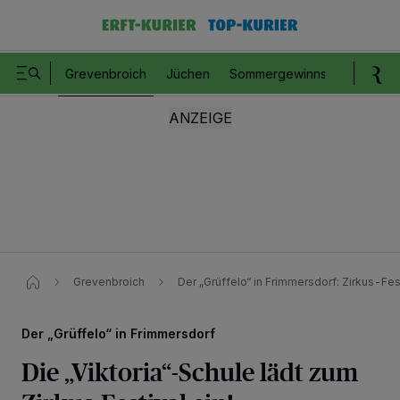
Grevenbroich
Jüchen
Sommergewinnspiel
Romm
Grevenbroich
Der „Grüffelo“ in Frimmersdorf​: Zirkus-Fes
Der „Grüffelo“ in Frimmersdorf
Die „Viktoria“-Schule lädt zum