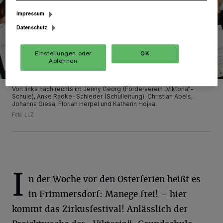
Impressum
Datenschutz
Einstellungen oder
OK
Ablehnen
Von links nach rechts im Jenny Georg (Förderverein „Viktoria“-
Schule), Anke Radke-Schieder (Schulleitung), Christian Abels,
Johanna Giesa, Florian Herpel und Katherin Hojka.
Foto: LLZ
I
n der Woche vor den Osterferien heißt es
in Frimmersdorf: Manege frei! – hier
kommt das Zirkusfestival! Anlässlich der