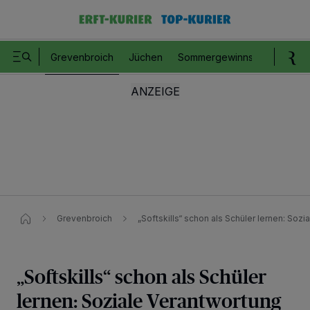
Grevenbroich
Jüchen
Sommergewinnspiel
Romm
Grevenbroich
„Softskills“ schon als Schüler lernen: Soz
„Softskills“ schon als Schüler
lernen: Soziale Verantwortung