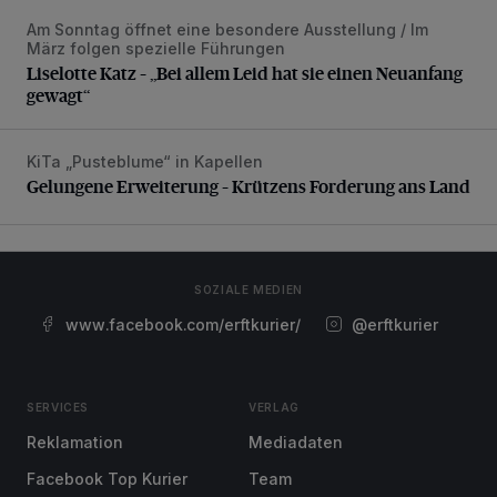
Am Sonntag öffnet eine besondere Ausstellung / Im
Liselotte Katz – „Bei allem Leid hat sie einen Neuanfang g
März folgen spezielle Führungen
Liselotte Katz – „Bei allem Leid hat sie einen Neuanfang
gewagt“
KiTa „Pusteblume“ in Kapellen
Gelungene Erweiterung – Krützens Forderung ans Land
Gelungene Erweiterung – Krützens Forderung ans Land
SOZIALE MEDIEN
www.facebook.com/erftkurier/
@erftkurier
SERVICES
VERLAG
Reklamation
Mediadaten
Facebook Top Kurier
Team