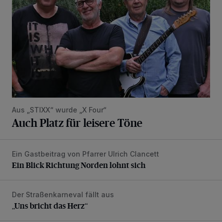
Aus „STIXX“ wurde „X Four“
Auch Platz für leisere Töne
Ein Gastbeitrag von Pfarrer Ulrich Clancett
Ein Blick Richtung Norden lohnt sich
Ein Blick Richtung Norden lohnt sich
Der Straßenkarneval fällt aus
„Uns bricht das Herz“
„Uns bricht das Herz“