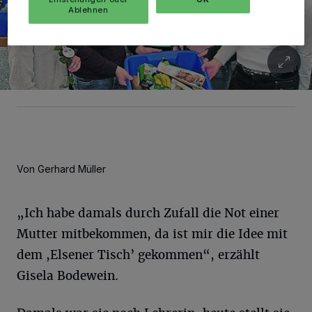
Ablehnen
Von Gerhard Müller
„Ich habe damals durch Zufall die Not einer
Mutter mitbekommen, da ist mir die Idee mit
dem ,Elsener Tisch’ gekommen“, erzählt
Gisela Bodewein.