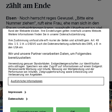
zählt am Ende
Wir und unsere
218
-Partner speichern und greifen auf personenbezogene Daten
wie Browserdaten oder eindeutige Kennungen auf Ihrem Gerät zu. Durch Auswahl
von OK aktivieren Sie Tracking-Technologien für die unter „Wir und unsere
Partner verarbeiten Daten, um Ihnen Dienste bereitzustellen“ aufgeführten
Elsen
·
Noch herrscht reges Gewusel. „Bitte eine
Zwecke. Wenn Tracker deaktiviert sind, sind manche Inhalte und Anzeigen
möglicherweise nicht mehr so relevant für Sie. Sie können dieses Menü jederzeit
Nummer ziehen“, ruft eine Frau, ehe man sich in den
wieder aufrufen, um Ihre Einstellungen zu ändern oder Ihre Einwilligung zu
Raum vorbeidrängen kann, weshalb überhaupt so viel
widerrufen, indem Sie auf den Link Einstellungen oder Ablehnen am unteren
Rand der Webseite klicken. Ihre Einstellungen gelten innerhalb unseres Website.
Gewusel stattfindet: In langen Tischreihen stapeln sich
Weitere Informationen finden Sie in unserer Datenschutzerklärung.
Kisten, gefüllt mit Lebensmitteln.
Ihre Zustimmung umfasst alle erft-kurier.de-Seiten und schließt gem. Art. 49
Abs. 1 S. 1 lit. a DSGVO auch die Datenverarbeitung außerhalb des EWR, z.B. in
den USA ein.
Wir und unsere Partner verarbeiten Daten, um Folgendes
bereitzustellen:
08.03.2018 , 11:32 Uhr
Eine Minute Lesezeit
Verwendung genauer Standortdaten. Endgeräteeigenschaften zur Identifikation
aktiv abfragen. Speichern von oder Zugriff auf Informationen auf einem Endgerät.
Personalisierte Werbung und Inhalte, Messung von Werbeleistung und der
Performance von Inhalten, Zielgruppenforschung sowie Entwicklung und
Verbesserung von Angeboten.
Ausführliche Informationen
Impressum
Datenschutz
Einstellungen oder
OK