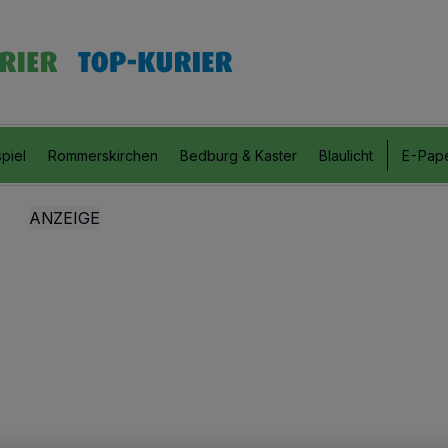
piel
Rommerskirchen
Bedburg & Kaster
Blaulicht
E-Pap