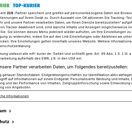
sere
218
-Partner speichern und greifen auf personenbezogene Daten wie Brows
Kennungen auf Ihrem Gerät zu. Durch Auswahl von OK aktivieren Sie Tracking-Te
Wir und unsere Partner verarbeiten Daten, um Ihnen Dienste bereitzustellen“ aufge
nte, Rathaus? Was Klaus Krützen plant​
n Tracker deaktiviert sind, sind manche Inhalte und Anzeigen möglicherweise ni
r Sie. Sie können dieses Menü jederzeit wieder aufrufen, um Ihre Einstellungen zu
ligung zu widerrufen, indem Sie auf den Link Einstellungen oder Ablehnen am unte
icken. Ihre Einstellungen gelten innerhalb unseres Website. Weitere Informationen
tenschutzerklärung.
mung umfasst alle erft-kurier.de-Seiten und schließt gem. Art. 49 Abs. 1 S. 1 lit
e, Rathaus?
rarbeitung außerhalb des EWR, z.B. in den USA ein.
nsere Partner verarbeiten Daten, um Folgendes bereitzustellen:
genauer Standortdaten. Endgeräteeigenschaften zur Identifikation aktiv abfrage
griff auf Informationen auf einem Endgerät. Personalisierte Werbung und Inhalte
eister Klaus Krützen zum Gespräch mit
ung und der Performance von Inhalten, Zielgruppenforschung sowie Entwicklung
ng von Angeboten.
o kam, konnte er von einem gelösten
che Informationen
skette machte Ärger, weil die oberen
ragen der Jacke rutschten. Jetzt wurde
sum
ed eingepasst und nun passt das
kt zu den breiten Schultern des Rathaus-
hutz