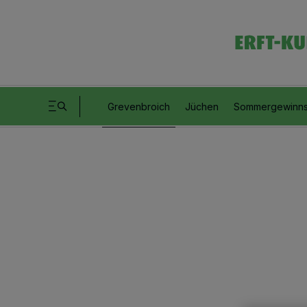
Grevenbroich
Jüchen
Sommergewinns