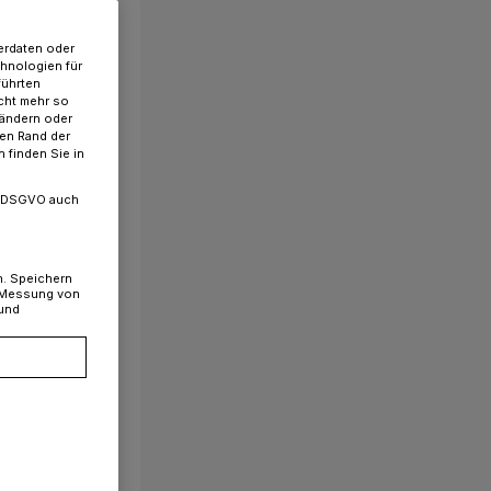
erdaten oder
chnologien für
führten
cht mehr so
 ändern oder
ren Rand der
 finden Sie in
. a DSGVO auch
n. Speichern
, Messung von
 und