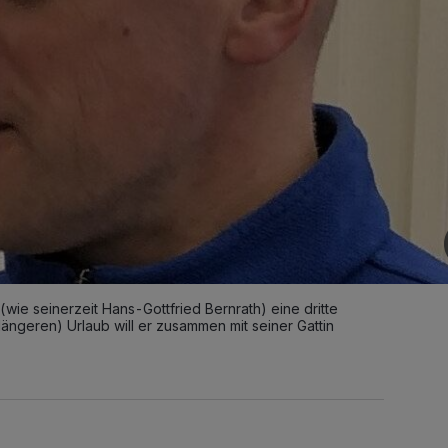
(wie seinerzeit Hans-Gottfried Bernrath) eine dritte
ängeren) Urlaub will er zusammen mit seiner Gattin