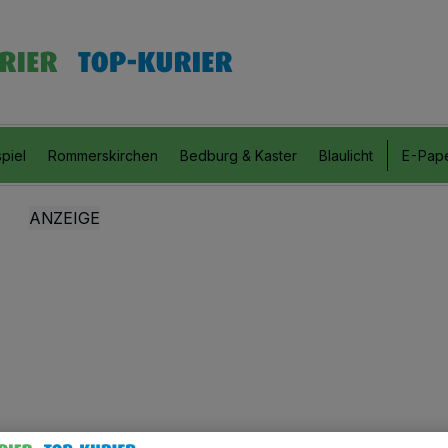
piel
Rommerskirchen
Bedburg & Kaster
Blaulicht
E-Pap