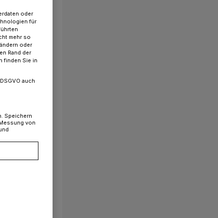
erdaten oder
chnologien für
führten
cht mehr so
 ändern oder
ren Rand der
 finden Sie in
. a DSGVO auch
n. Speichern
, Messung von
 und