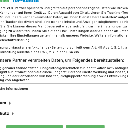
sere
218
-Partner speichern und greifen auf personenbezogene Daten wie Brows
Kennungen auf Ihrem Gerät zu. Durch Auswahl von OK aktivieren Sie Tracking-Te
Wir und unsere Partner verarbeiten Daten, um Ihnen Dienste bereitzustellen“ aufge
n Tracker deaktiviert sind, sind manche Inhalte und Anzeigen möglicherweise ni
enbroich stärkt das Ehrenamt
r Sie. Sie können dieses Menü jederzeit wieder aufrufen, um Ihre Einstellungen zu
ligung zu widerrufen, indem Sie auf den Link Einstellungen oder Ablehnen am unte
icken. Ihre Einstellungen gelten innerhalb unseres Website. Weitere Informationen
tenschutzerklärung.
mung umfasst alle erft-kurier.de-Seiten und schließt gem. Art. 49 Abs. 1 S. 1 lit
rarbeitung außerhalb des EWR, z.B. in den USA ein.
tner für
nsere Partner verarbeiten Daten, um Folgendes bereitzustellen:
genauer Standortdaten. Endgeräteeigenschaften zur Identifikation aktiv abfrage
griff auf Informationen auf einem Endgerät. Personalisierte Werbung und Inhalte
ung und der Performance von Inhalten, Zielgruppenforschung sowie Entwicklung
ng von Angeboten.
che Informationen
ter und Peter Cremerius nehmen in ihrer
sum
de Bürgermeister zusätzlich die Aufgaben
er Stadt Grevenbroich wahr. Sie sind
hutz
mtler, deren Engagement durch die
wertgeschätzt wird.