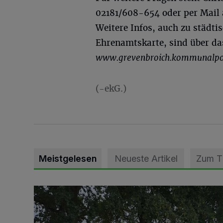
02181/608-654 oder per Mail
Weitere Infos, auch zu städti
Ehrenamtskarte, sind über da
www.grevenbroich.kommunalpo
(-ekG.)
Meistgelesen
Neueste Artikel
Zum 
Pünktlich zum Schützenfest den Weg zum Festzelt 