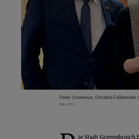
Peter Cremerius, Christina Faßbender 
Foto: SGV.
ie Stadt Grevenbroich b