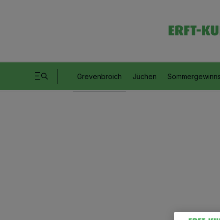
Grevenbroich
Jüchen
Sommergewinns