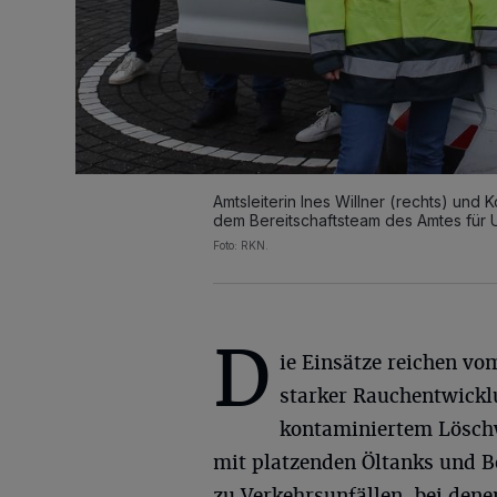
Amtsleiterin Ines Willner (rechts) und
dem Bereitschaftsteam des Amtes für 
Foto: RKN.
D
ie Einsätze reichen vo
starker Rauchentwick
kontaminiertem Löschw
mit platzenden Öltanks und B
zu Verkehrsunfällen, bei dene