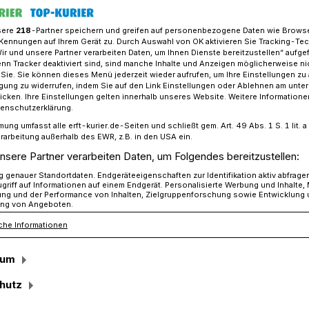
sere
218
-Partner speichern und greifen auf personenbezogene Daten wie Brows
Kennungen auf Ihrem Gerät zu. Durch Auswahl von OK aktivieren Sie Tracking-Te
Wir und unsere Partner verarbeiten Daten, um Ihnen Dienste bereitzustellen“ aufge
eltschutz: Im Notfall schnell vor Ort​
n Tracker deaktiviert sind, sind manche Inhalte und Anzeigen möglicherweise ni
r Sie. Sie können dieses Menü jederzeit wieder aufrufen, um Ihre Einstellungen zu
ligung zu widerrufen, indem Sie auf den Link Einstellungen oder Ablehnen am unte
icken. Ihre Einstellungen gelten innerhalb unseres Website. Weitere Informationen
tenschutzerklärung.
mung umfasst alle erft-kurier.de-Seiten und schließt gem. Art. 49 Abs. 1 S. 1 lit
hnell vor Ort
rarbeitung außerhalb des EWR, z.B. in den USA ein.
nsere Partner verarbeiten Daten, um Folgendes bereitzustellen:
genauer Standortdaten. Endgeräteeigenschaften zur Identifikation aktiv abfrage
griff auf Informationen auf einem Endgerät. Personalisierte Werbung und Inhalte
hsäule durch Brand auf Schrottplatz“
ung und der Performance von Inhalten, Zielgruppenforschung sowie Entwicklung
ng von Angeboten.
kt“ – wenn von solchen Ereignissen die
che Informationen
r Bereitschaftsdienst der Unteren
nsatz. Acht Männer und zwei Frauen
sum
im vergangenen Jahr 70 Mal ausrücken
hutz