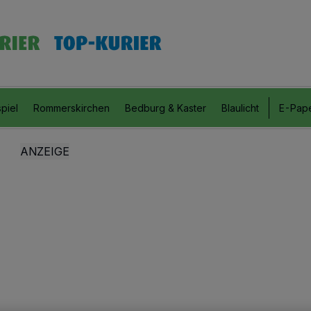
piel
Rommerskirchen
Bedburg & Kaster
Blaulicht
E-Pap