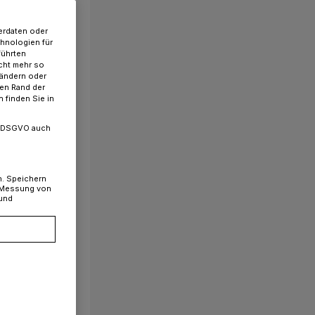
erdaten oder
chnologien für
führten
cht mehr so
 ändern oder
ren Rand der
 finden Sie in
. a DSGVO auch
n. Speichern
, Messung von
 und