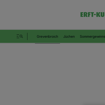
Grevenbroich
Jüchen
Sommergewinns