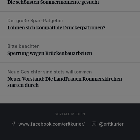
Die schönsten Sommermomente gesucht
Der große Spar-Ratgeber
Lohnen sich kompatible Druckerpatronen?
Lohnen sich kompatible Druckerpatronen?
Bitte beachten
Sperrung wegen Brückenbauarbeiten
Sperrung wegen Brückenbauarbeiten
Neue Gesichter sind stets willkommen
Neuer Vorstand: Die LandFrauen Rommerskirchen starten 
Neuer Vorstand: Die LandFrauen Rommerskirchen
starten durch
SOZIALE MEDIEN
www.facebook.com/erftkurier/
@erftkurier