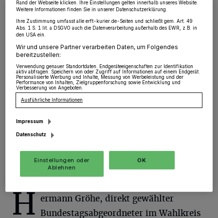
Rand der Webseite klicken. Ihre Einstellungen gelten innerhalb unseres Website.
Hemmerden
·
Seit Monaten ist die kaputte
Weitere Informationen finden Sie in unserer Datenschutzerklärung.
Entwässerung der A 46 bei der Auffahrt Grevenbroich
Ihre Zustimmung umfasst alle erft-kurier.de-Seiten und schließt gem. Art. 49
der „Autobahn GmbH“ bekannt. Dennoch plant die
Abs. 1 S. 1 lit. a DSGVO auch die Datenverarbeitung außerhalb des EWR, z.B. in
den USA ein.
GmbH, als zuständige bundeseigene GmbH
Wir und unsere Partner verarbeiten Daten, um Folgendes
verantwortlich für Planung, Bau, Betrieb, Erhaltung,
bereitzustellen:
Finanzierung und vermögensmäßige Verwaltung der
Autobahnen in Deutschland, keine schnelle Reparatur.
Verwendung genauer Standortdaten. Endgeräteeigenschaften zur Identifikation
aktiv abfragen. Speichern von oder Zugriff auf Informationen auf einem Endgerät.
Personalisierte Werbung und Inhalte, Messung von Werbeleistung und der
Performance von Inhalten, Zielgruppenforschung sowie Entwicklung und
Verbesserung von Angeboten.
Ausführliche Informationen
17.01.2023 , 14:35 Uhr
Eine Minute Lesezeit
Impressum
Datenschutz
Einstellungen oder
OK
Ablehnen
H
ermann Gröhe, direkt gewählter
Bundestagsabgeordneter im Wahlkreis