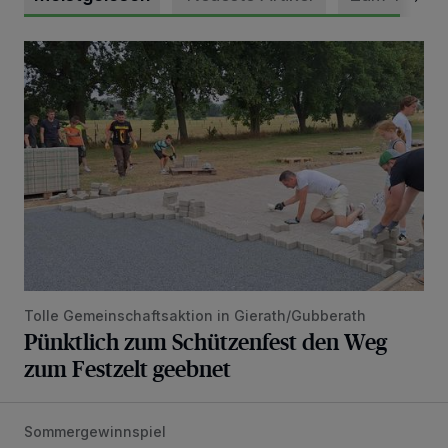
Pünktlich zum Schützenfest den Weg zum Festzelt geebne
Tolle Gemeinschaftsaktion in Gierath/Gubberath
Pünktlich zum Schützenfest den Weg
zum Festzelt geebnet
Sommergewinnspiel
Die schönsten Sommermomente gesucht