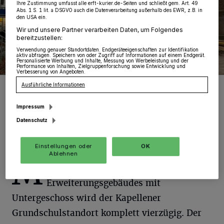
Ihre Zustimmung umfasst alle erft-kurier.de-Seiten und schließt gem. Art. 49
Abs. 1 S. 1 lit. a DSGVO auch die Datenverarbeitung außerhalb des EWR, z.B. in
den USA ein.
Wir und unsere Partner verarbeiten Daten, um Folgendes
bereitzustellen:
Verwendung genauer Standortdaten. Endgeräteeigenschaften zur Identifikation
aktiv abfragen. Speichern von oder Zugriff auf Informationen auf einem Endgerät.
Personalisierte Werbung und Inhalte, Messung von Werbeleistung und der
Performance von Inhalten, Zielgruppenforschung sowie Entwicklung und
Verbesserung von Angeboten.
Erweiterung der Grundschule in Kapellen: Schulanbau bald
Ausführliche Informationen
abgeschlossen.
Foto: SGV.
Impressum
Datenschutz
Einstellungen oder
OK
Ablehnen
M
it dem Bau des zweigeschossigen
Erweiterungsgebäudes mit
Untergeschoss wird der Kapellener
Grundschulstandort komplett vierzügig. Der