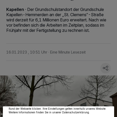
Kapellen
·
Der Grundschulstandort der Grundschule
Kapellen-Hemmerden an der „St. Clemens“-Straße
wird derzeit für 6,1 Millionen Euro erweitert. Nach wie
vor befinden sich die Arbeiten im Zeitplan, sodass im
Frühjahr mit der Fertigstellung zu rechnen ist.
16.01.2023 , 10:51 Uhr
Eine Minute Lesezeit
Wir und unsere
218
-Partner speichern und greifen auf personenbezogene Daten
wie Browserdaten oder eindeutige Kennungen auf Ihrem Gerät zu. Durch Auswahl
von OK aktivieren Sie Tracking-Technologien für die unter „Wir und unsere
Partner verarbeiten Daten, um Ihnen Dienste bereitzustellen“ aufgeführten
Zwecke. Wenn Tracker deaktiviert sind, sind manche Inhalte und Anzeigen
möglicherweise nicht mehr so relevant für Sie. Sie können dieses Menü jederzeit
wieder aufrufen, um Ihre Einstellungen zu ändern oder Ihre Einwilligung zu
widerrufen, indem Sie auf den Link Einstellungen oder Ablehnen am unteren
Rand der Webseite klicken. Ihre Einstellungen gelten innerhalb unseres Website.
Weitere Informationen finden Sie in unserer Datenschutzerklärung.