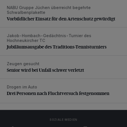
NABU Gruppe Jüchen überreicht begehrte
Vorbildlicher Einsatz für den Artenschutz gewürdigt
Schwalbenplakette
Vorbildlicher Einsatz für den Artenschutz gewürdigt
Jakob-Hombach-Gedächtnis-Turnier des
Jubiläumsausgabe des Traditions-Tennisturniers
Hochneukircher TC
Jubiläumsausgabe des Traditions-Tennisturniers
Zeugen gesucht
Senior wird bei Unfall schwer verletzt
Senior wird bei Unfall schwer verletzt
Drogen im Auto
Drei Personen nach Fluchtversuch festgenommen
Drei Personen nach Fluchtversuch festgenommen
SOZIALE MEDIEN