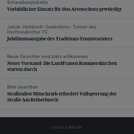
Schwalbenplakette
Vorbildlicher Einsatz für den Artenschutz gewürdigt
Jakob-Hombach-Gedächtnis-Turnier des
Jubiläumsausgabe des Traditions-Tennisturniers
Hochneukircher TC
Jubiläumsausgabe des Traditions-Tennisturniers
Neue Gesichter sind stets willkommen
Neuer Vorstand: Die LandFrauen Rommerskirchen starten 
Neuer Vorstand: Die LandFrauen Rommerskirchen
starten durch
Bitte beachten
Straßenfest Münchrath erfordert Vollsperrung der Straße 
Straßenfest Münchrath erfordert Vollsperrung der
Straße Am Reiherbusch
SOZIALE MEDIEN