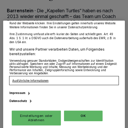
Partner verarbeiten Daten, um Ihnen Dienste bereitzustellen“ aufgeführten
Zwecke. Wenn Tracker deaktiviert sind, sind manche Inhalte und Anzeigen
Barrenstein
·
Die „Kapellen Turtles“ haben es nach
möglicherweise nicht mehr so relevant für Sie. Sie können dieses Menü jederzeit
2013 wieder einmal geschafft – das Team um Coach
wieder aufrufen, um Ihre Einstellungen zu ändern oder Ihre Einwilligung zu
widerrufen, indem Sie auf den Link Einstellungen oder Ablehnen am unteren
Dirk Witte ist Meister. Im letzten Spiel der Saison haben
Rand der Webseite klicken. Ihre Einstellungen gelten innerhalb unseres Website.
die „Turtles“ mit 15:14 gegen die „Wesseling Vermins“
Weitere Informationen finden Sie in unserer Datenschutzerklärung.
gewonnen.
Ihre Zustimmung umfasst alle erft-kurier.de-Seiten und schließt gem. Art. 49
Abs. 1 S. 1 lit. a DSGVO auch die Datenverarbeitung außerhalb des EWR, z.B. in
den USA ein.
Wir und unsere Partner verarbeiten Daten, um Folgendes
bereitzustellen:
04.11.2014 , 11:42 Uhr
Eine Minute Lesezeit
Verwendung genauer Standortdaten. Endgeräteeigenschaften zur Identifikation
aktiv abfragen. Speichern von oder Zugriff auf Informationen auf einem Endgerät.
Personalisierte Werbung und Inhalte, Messung von Werbeleistung und der
Performance von Inhalten, Zielgruppenforschung sowie Entwicklung und
Verbesserung von Angeboten.
Ausführliche Informationen
Impressum
Datenschutz
Von Gerhard Müller
Einstellungen oder
OK
Ablehnen
n einer packenden Partie, in der gleich drei