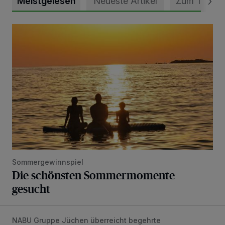
Meistgelesen
Neueste Artikel
Zum Thema
Die schönsten Sommermomente gesucht
Sommergewinnspiel
Die schönsten Sommermomente
gesucht
NABU Gruppe Jüchen überreicht begehrte
Vorbildlicher Einsatz für den Artenschutz gewürdigt