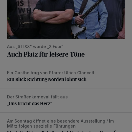
Aus „STIXX“ wurde „X Four“
Auch Platz für leisere Töne
Ein Gastbeitrag von Pfarrer Ulrich Clancett
Ein Blick Richtung Norden lohnt sich
Ein Blick Richtung Norden lohnt sich
Der Straßenkarneval fällt aus
„Uns bricht das Herz“
„Uns bricht das Herz“
Am Sonntag öffnet eine besondere Ausstellung / Im
Liselotte Katz – „Bei allem Leid hat sie einen Neuanfang g
März folgen spezielle Führungen