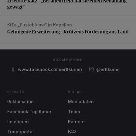
Liselotte Katz – „Bei allem Leid hat sie einen Neuanfang
gewagt“
KiTa „Pusteblume“ in Kapellen
Gelungene Erweiterung – Krützens Forderung ans Land
Gelungene Erweiterung – Krützens Forderung ans Land
SOZIALE MEDIEN
www.facebook.com/erftkurier/
@erftkurier
SERVICES
VERLAG
Reklamation
Mediadaten
Facebook Top Kurier
Team
Inserieren
Karriere
Trauerportal
FAQ