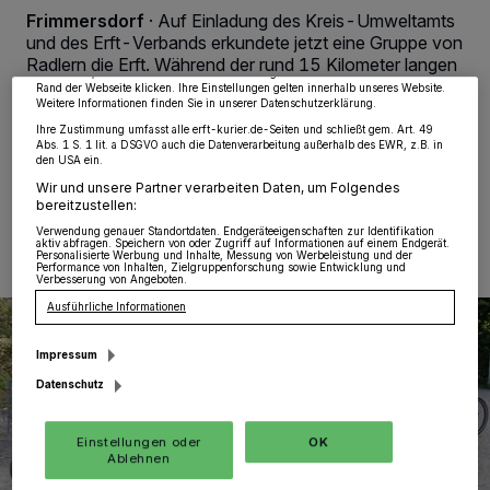
Partner verarbeiten Daten, um Ihnen Dienste bereitzustellen“ aufgeführten
Frimmersdorf
·
Auf Einladung des Kreis-Umweltamts
Zwecke. Wenn Tracker deaktiviert sind, sind manche Inhalte und Anzeigen
und des Erft-Verbands erkundete jetzt eine Gruppe von
möglicherweise nicht mehr so relevant für Sie. Sie können dieses Menü jederzeit
wieder aufrufen, um Ihre Einstellungen zu ändern oder Ihre Einwilligung zu
Radlern die Erft. Während der rund 15 Kilometer langen
widerrufen, indem Sie auf den Link Einstellungen oder Ablehnen am unteren
Rundtour gab es bei schönem Spätsommerwetter
Rand der Webseite klicken. Ihre Einstellungen gelten innerhalb unseres Website.
Weitere Informationen finden Sie in unserer Datenschutzerklärung.
zahlreiche Stopps mit interessanten Informationen.
Ihre Zustimmung umfasst alle erft-kurier.de-Seiten und schließt gem. Art. 49
Abs. 1 S. 1 lit. a DSGVO auch die Datenverarbeitung außerhalb des EWR, z.B. in
den USA ein.
Wir und unsere Partner verarbeiten Daten, um Folgendes
09.10.2024 , 09:57 Uhr
Eine Minute Lesezeit
bereitzustellen:
Verwendung genauer Standortdaten. Endgeräteeigenschaften zur Identifikation
aktiv abfragen. Speichern von oder Zugriff auf Informationen auf einem Endgerät.
Personalisierte Werbung und Inhalte, Messung von Werbeleistung und der
Performance von Inhalten, Zielgruppenforschung sowie Entwicklung und
Verbesserung von Angeboten.
Ausführliche Informationen
Impressum
Datenschutz
Einstellungen oder
OK
Ablehnen