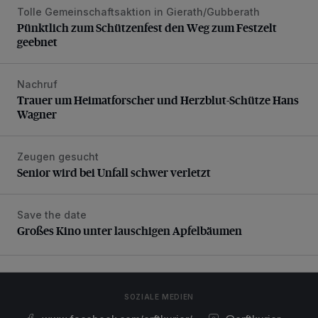
Tolle Gemeinschaftsaktion in Gierath/Gubberath
Pünktlich zum Schützenfest den Weg zum Festzelt geebne
Pünktlich zum Schützenfest den Weg zum Festzelt
geebnet
Nachruf
Trauer um Heimatforscher und Herzblut-Schütze Hans W
Trauer um Heimatforscher und Herzblut-Schütze Hans
Wagner
Zeugen gesucht
Senior wird bei Unfall schwer verletzt
Senior wird bei Unfall schwer verletzt
Save the date
Großes Kino unter lauschigen Apfelbäumen
Großes Kino unter lauschigen Apfelbäumen
SOZIALE MEDIEN