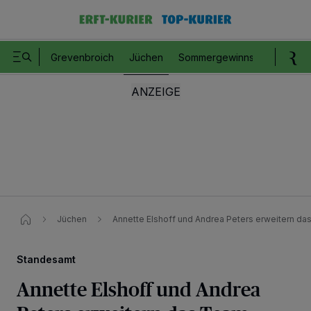
Grevenbroich
Jüchen
Sommergewinnspiel
Romm
Jüchen
Annette Elshoff und Andrea Peters erweitern d
Standesamt
Annette Elshoff und Andrea