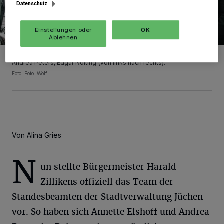
Datenschutz
Einstellungen oder
OK
Ablehnen
Annette Elshoff, Silke Rafaneli, Bürgermeister Harald Zillikens,
Andrea Peters, Edgar Nölting (von links nach rechts).
Foto: Foto: Wolf
Von Alina Gries
N
un stellte Bürgermeister Harald
Zillikens offiziell das Team der
Standesbeamten der Stadtverwaltung Jüchen
vor. So haben sich Annette Elshoff und Andrea