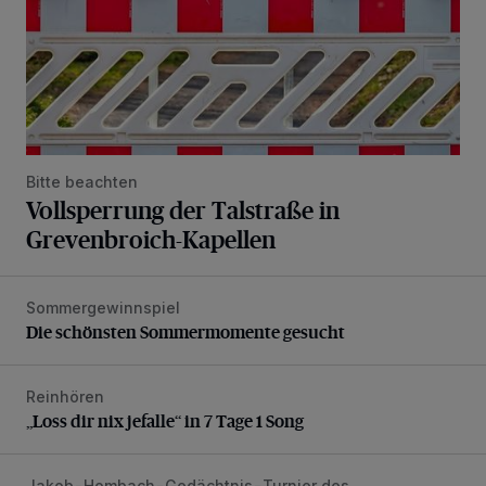
Bitte beachten
Vollsperrung der Talstraße in
Grevenbroich-Kapellen
Sommergewinnspiel
Die schönsten Sommermomente gesucht
Die schönsten Sommermomente gesucht
Reinhören
„Loss dir nix jefalle“ in 7 Tage 1 Song
„Loss dir nix jefalle“ in 7 Tage 1 Song
Jakob-Hombach-Gedächtnis-Turnier des