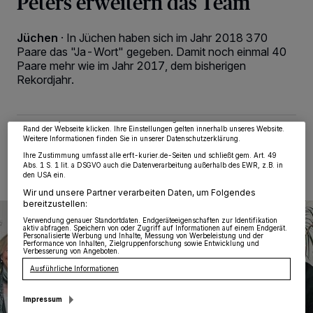
Peters erweitern das Team
Jüchen
·
In Jüchen haben sich im Jahr 2018 370
Paare das "Ja-Wort" gegeben. Damit noch einmal 40
Wir und unsere
218
-Partner speichern und greifen auf personenbezogene Daten
wie Browserdaten oder eindeutige Kennungen auf Ihrem Gerät zu. Durch Auswahl
Paare mehr wie im Jahr 2017, dem bisherigen
von OK aktivieren Sie Tracking-Technologien für die unter „Wir und unsere
Rekordjahr.
Partner verarbeiten Daten, um Ihnen Dienste bereitzustellen“ aufgeführten
Zwecke. Wenn Tracker deaktiviert sind, sind manche Inhalte und Anzeigen
möglicherweise nicht mehr so relevant für Sie. Sie können dieses Menü jederzeit
wieder aufrufen, um Ihre Einstellungen zu ändern oder Ihre Einwilligung zu
widerrufen, indem Sie auf den Link Einstellungen oder Ablehnen am unteren
Rand der Webseite klicken. Ihre Einstellungen gelten innerhalb unseres Website.
16.01.2019 , 08:53 Uhr
2 Minuten Lesezeit
Weitere Informationen finden Sie in unserer Datenschutzerklärung.
Ihre Zustimmung umfasst alle erft-kurier.de-Seiten und schließt gem. Art. 49
Abs. 1 S. 1 lit. a DSGVO auch die Datenverarbeitung außerhalb des EWR, z.B. in
den USA ein.
Wir und unsere Partner verarbeiten Daten, um Folgendes
bereitzustellen:
Verwendung genauer Standortdaten. Endgeräteeigenschaften zur Identifikation
aktiv abfragen. Speichern von oder Zugriff auf Informationen auf einem Endgerät.
Personalisierte Werbung und Inhalte, Messung von Werbeleistung und der
Performance von Inhalten, Zielgruppenforschung sowie Entwicklung und
Verbesserung von Angeboten.
Ausführliche Informationen
Impressum