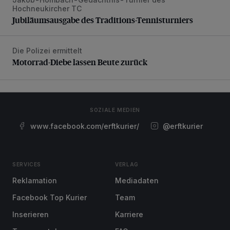
Jubiläumsausgabe des Traditions-Tennisturniers
Hochneukircher TC
Jubiläumsausgabe des Traditions-Tennisturniers
Die Polizei ermittelt
Motorrad-Diebe lassen Beute zurück
Motorrad-Diebe lassen Beute zurück
SOZIALE MEDIEN
www.facebook.com/erftkurier/
@erftkurier
SERVICES
VERLAG
Reklamation
Mediadaten
Facebook Top Kurier
Team
Inserieren
Karriere