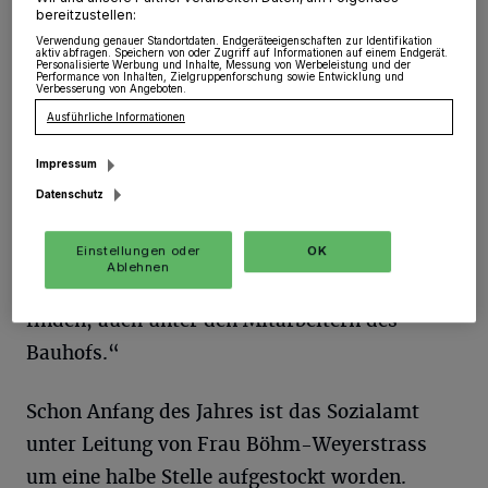
bereitzustellen:
wird es immer schwieriger, die Logistik zu
Verwendung genauer Standortdaten. Endgeräteeigenschaften zur Identifikation
koordinieren. Das ist jetzt die Aufgabe einer
aktiv abfragen. Speichern von oder Zugriff auf Informationen auf einem Endgerät.
Personalisierte Werbung und Inhalte, Messung von Werbeleistung und der
Performance von Inhalten, Zielgruppenforschung sowie Entwicklung und
einer „Integrationslotsin“: Elena Hundt aus
Verbesserung von Angeboten.
Ausführliche Informationen
Garzweiler, 23 Jahre alt,
Verwaltungsausbildung für den gehobenen
Impressum
Dienst bei der Gemeinde Jüchen und bisher
Datenschutz
dem Ordnungsamt zugeteilt. Sie spricht
Englisch und Französisch, „für andere
Einstellungen oder
OK
Ablehnen
Sprachen lässt sich immer ein Dolmetscher
finden, auch unter den Mitarbeitern des
Bauhofs.“
Schon Anfang des Jahres ist das Sozialamt
unter Leitung von Frau Böhm-Weyerstrass
um eine halbe Stelle aufgestockt worden.