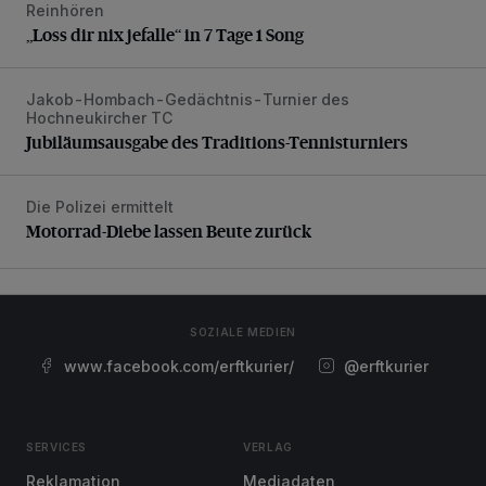
Reinhören
„Loss dir nix jefalle“ in 7 Tage 1 Song
„Loss dir nix jefalle“ in 7 Tage 1 Song
Jakob-Hombach-Gedächtnis-Turnier des
Jubiläumsausgabe des Traditions-Tennisturniers
Hochneukircher TC
Jubiläumsausgabe des Traditions-Tennisturniers
Die Polizei ermittelt
Motorrad-Diebe lassen Beute zurück
Motorrad-Diebe lassen Beute zurück
SOZIALE MEDIEN
www.facebook.com/erftkurier/
@erftkurier
SERVICES
VERLAG
Reklamation
Mediadaten