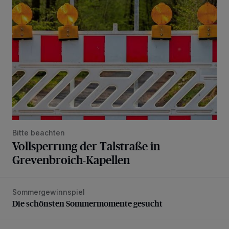
Bitte beachten
Vollsperrung der Talstraße in
Grevenbroich-Kapellen
Sommergewinnspiel
Die schönsten Sommermomente gesucht
Die schönsten Sommermomente gesucht