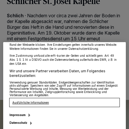
Schlicher St. Josef Kapelle
Wir und unsere
218
-Partner speichern und greifen auf personenbezogene Daten
Schlich
·
Nachdem vor circa zwei Jahren der Boden in
wie Browserdaten oder eindeutige Kennungen auf Ihrem Gerät zu. Durch Auswahl
der Kapelle abgesackt war, nahmen die Schlicher
von OK aktivieren Sie Tracking-Technologien für die unter „Wir und unsere
Partner verarbeiten Daten, um Ihnen Dienste bereitzustellen“ aufgeführten
Bürger das Heft in die Hand und renovierten diese in
Zwecke. Wenn Tracker deaktiviert sind, sind manche Inhalte und Anzeigen
Eigeninitiative. Am 19. Oktober wurde dann die Kapelle
möglicherweise nicht mehr so relevant für Sie. Sie können dieses Menü jederzeit
wieder aufrufen, um Ihre Einstellungen zu ändern oder Ihre Einwilligung zu
mit einem Festgottesdienst um 15 Uhr erneut
widerrufen, indem Sie auf den Link Einstellungen oder Ablehnen am unteren
eingesegnet. Die sehr gut besuchte Messe wurde von
Rand der Webseite klicken. Ihre Einstellungen gelten innerhalb unseres Website.
Pfarrer Ulrich Clancett gestaltet.
Weitere Informationen finden Sie in unserer Datenschutzerklärung.
Ihre Zustimmung umfasst alle erft-kurier.de-Seiten und schließt gem. Art. 49
Abs. 1 S. 1 lit. a DSGVO auch die Datenverarbeitung außerhalb des EWR, z.B. in
den USA ein.
Wir und unsere Partner verarbeiten Daten, um Folgendes
11.11.2024 , 07:00 Uhr
Eine Minute Lesezeit
bereitzustellen:
Verwendung genauer Standortdaten. Endgeräteeigenschaften zur Identifikation
aktiv abfragen. Speichern von oder Zugriff auf Informationen auf einem Endgerät.
Personalisierte Werbung und Inhalte, Messung von Werbeleistung und der
Performance von Inhalten, Zielgruppenforschung sowie Entwicklung und
Verbesserung von Angeboten.
Ausführliche Informationen
Impressum
Datenschutz