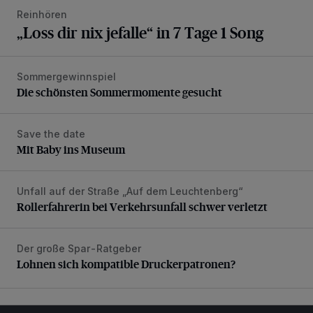
Reinhören
„Loss dir nix jefalle“ in 7 Tage 1 Song
Sommergewinnspiel
Die schönsten Sommermomente gesucht
Die schönsten Sommermomente gesucht
Save the date
Mit Baby ins Museum
Mit Baby ins Museum
Unfall auf der Straße „Auf dem Leuchtenberg“
Rollerfahrerin bei Verkehrsunfall schwer verletzt
Rollerfahrerin bei Verkehrsunfall schwer verletzt
Der große Spar-Ratgeber
Lohnen sich kompatible Druckerpatronen?
Lohnen sich kompatible Druckerpatronen?