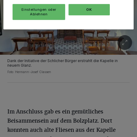
Einstellungen oder
OK
Ablehnen
Dank der Initiative der Schlicher Bürger erstrahlt die Kapelle in
neuem Glanz.
Foto: Hermann-Josef Classen
Im Anschluss gab es ein gemütliches
Beisammensein auf dem Bolzplatz. Dort
konnten auch alte Fliesen aus der Kapelle