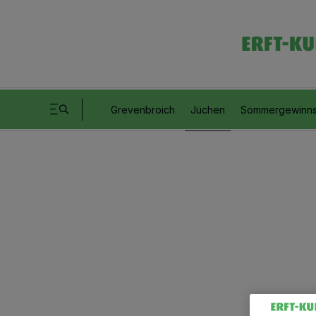
Grevenbroich
Jüchen
Sommergewinns