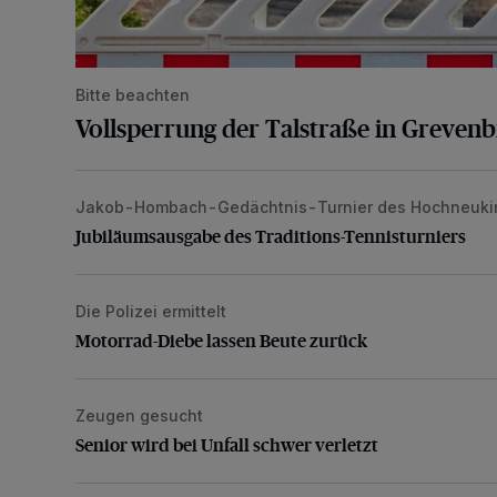
Bitte beachten
Vollsperrung der Talstraße in Greven
Jakob-Hombach-Gedächtnis-Turnier des Hochneuki
Jubiläumsausgabe des Traditions-Tennisturniers
Jubiläumsausgabe des Traditions-Tennisturniers
Die Polizei ermittelt
Motorrad-Diebe lassen Beute zurück
Motorrad-Diebe lassen Beute zurück
Zeugen gesucht
Senior wird bei Unfall schwer verletzt
Senior wird bei Unfall schwer verletzt