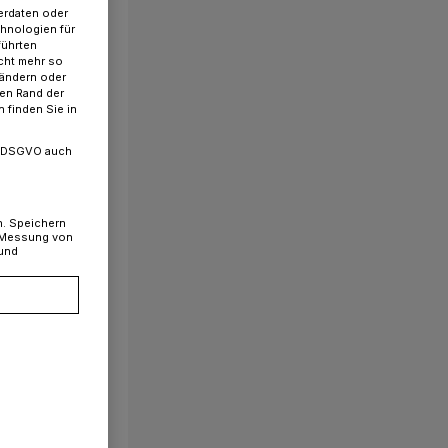
erdaten oder
chnologien für
führten
cht mehr so
 ändern oder
ren Rand der
 finden Sie in
. a DSGVO auch
n. Speichern
, Messung von
 und