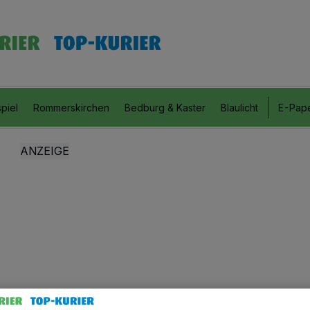
piel
Rommerskirchen
Bedburg & Kaster
Blaulicht
E-Pap