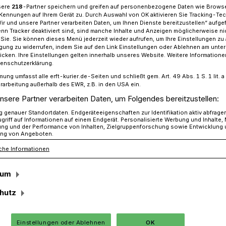
sere
218
-Partner speichern und greifen auf personenbezogene Daten wie Brows
Kennungen auf Ihrem Gerät zu. Durch Auswahl von OK aktivieren Sie Tracking-Te
Wir und unsere Partner verarbeiten Daten, um Ihnen Dienste bereitzustellen“ aufge
n Tracker deaktiviert sind, sind manche Inhalte und Anzeigen möglicherweise ni
r Sie. Sie können dieses Menü jederzeit wieder aufrufen, um Ihre Einstellungen zu
am singen vor der Christmette
ligung zu widerrufen, indem Sie auf den Link Einstellungen oder Ablehnen am unte
icken. Ihre Einstellungen gelten innerhalb unseres Website. Weitere Informationen
tenschutzerklärung.
mung umfasst alle erft-kurier.de-Seiten und schließt gem. Art. 49 Abs. 1 S. 1 lit
 senge!“
rarbeitung außerhalb des EWR, z.B. in den USA ein.
ingen vor der
nsere Partner verarbeiten Daten, um Folgendes bereitzustellen:
genauer Standortdaten. Endgeräteeigenschaften zur Identifikation aktiv abfrage
griff auf Informationen auf einem Endgerät. Personalisierte Werbung und Inhalte
ung und der Performance von Inhalten, Zielgruppenforschung sowie Entwicklung
ng von Angeboten.
che Informationen
en geht die Jüchener Jakobusgemeinde
sum
tung des Heiligen Abends.
hutz
Einstellungen oder Ablehnen
OK