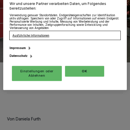
Wir und unsere Partner verarbeiten Daten, um Folgendes
bereitzustellen:
Verwendung genauer Standortdaten. Endgeräteeigenschaften zur Identifikation
aktiv abfragen. Speichern von oder Zugriff auf Informationen auf einem Endgerät.
Personalisierte Werbung und Inhalte, Messung von Werbeleistung und der
Performance von Inhalten, Zielgruppenforschung sowie Entwicklung und
Verbesserung von Angeboten.
Ausführliche Informationen
Impressum
Datenschutz
Mitglieder der Bürgerstiftung und Unterstützer der
Einstellungen oder
OK
Wunschbaumaktion hängten gemeinsam die ersten Wunschkugeln
Ablehnen
auf.
Foto: Kurier Verlag GmbH/Daniela Furth
Von Daniela Furth