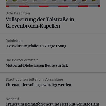
Bitte beachten
Vollsperrung der Talstraße in
Grevenbroich-Kapellen
Reinhören
„Loss dir nix jefalle“ in 7 Tage 1 Song
„Loss dir nix jefalle“ in 7 Tage 1 Song
Die Polizei ermittelt
Motorrad-Diebe lassen Beute zurück
Motorrad-Diebe lassen Beute zurück
Stadt Jüchen bittet um Vorschläge
Ehrenamtler sollen gewürdigt werden
Ehrenamtler sollen gewürdigt werden
Nachruf
Trauer um Heimatforscher und Herzblut-Schütze Hans W
Trauer um Heimatforscher und Herzblut-Schütze Hans