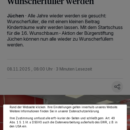
Wunscherfüller werden
Jüchen
·
Alle Jahre wieder werden sie gesucht:
Wunscherfüller, die mit einem kleinen Beitrag
Kinderträume wahr werden lassen. Mit dem Startschuss
für die 16. Wunschbaum-Aktion der Bürgerstiftung
Jüchen können nun alle wieder zu Wunscherfüllern
werden.
08.11.2025 , 08:00 Uhr
3 Minuten Lesezeit
Wir und unsere
218
-Partner speichern und greifen auf personenbezogene Daten
wie Browserdaten oder eindeutige Kennungen auf Ihrem Gerät zu. Durch Auswahl
von OK aktivieren Sie Tracking-Technologien für die unter „Wir und unsere
Partner verarbeiten Daten, um Ihnen Dienste bereitzustellen“ aufgeführten
Zwecke. Wenn Tracker deaktiviert sind, sind manche Inhalte und Anzeigen
möglicherweise nicht mehr so relevant für Sie. Sie können dieses Menü jederzeit
wieder aufrufen, um Ihre Einstellungen zu ändern oder Ihre Einwilligung zu
widerrufen, indem Sie auf den Link Einstellungen oder Ablehnen am unteren
Rand der Webseite klicken. Ihre Einstellungen gelten innerhalb unseres Website.
Weitere Informationen finden Sie in unserer Datenschutzerklärung.
Ihre Zustimmung umfasst alle erft-kurier.de-Seiten und schließt gem. Art. 49
Abs. 1 S. 1 lit. a DSGVO auch die Datenverarbeitung außerhalb des EWR, z.B. in
den USA ein.