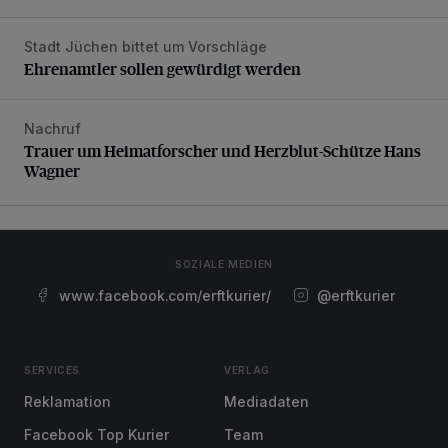
Stadt Jüchen bittet um Vorschläge
Ehrenamtler sollen gewürdigt werden
Ehrenamtler sollen gewürdigt werden
Nachruf
Trauer um Heimatforscher und Herzblut-Schütze Hans W
Trauer um Heimatforscher und Herzblut-Schütze Hans
Wagner
SOZIALE MEDIEN
www.facebook.com/erftkurier/
@erftkurier
SERVICES
VERLAG
Reklamation
Mediadaten
Facebook Top Kurier
Team