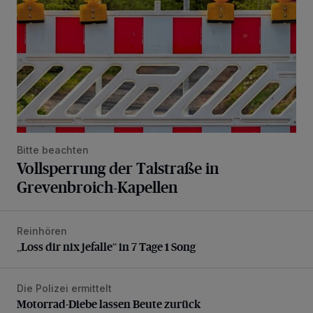
Bitte beachten
Vollsperrung der Talstraße in
Grevenbroich-Kapellen
Reinhören
„Loss dir nix jefalle“ in 7 Tage 1 Song
„Loss dir nix jefalle“ in 7 Tage 1 Song
Die Polizei ermittelt
Motorrad-Diebe lassen Beute zurück
Motorrad-Diebe lassen Beute zurück