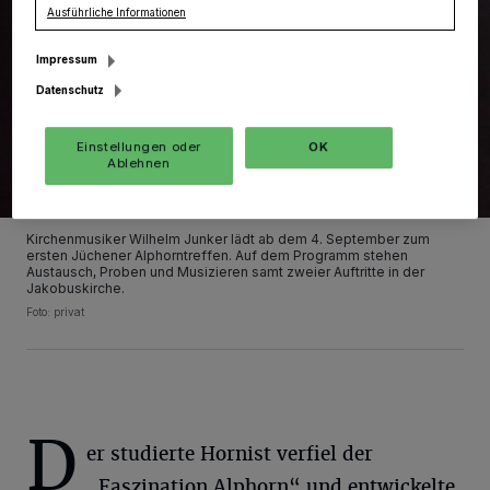
Ausführliche Informationen
Impressum
Datenschutz
Einstellungen oder
OK
Ablehnen
Kirchenmusiker Wilhelm Junker lädt ab dem 4. September zum
ersten Jüchener Alphorntreffen. Auf dem Programm stehen
Austausch, Proben und Musizieren samt zweier Auftritte in der
Jakobuskirche.
Foto: privat
D
er studierte Hornist verfiel der
„Faszination Alphorn“ und entwickelte