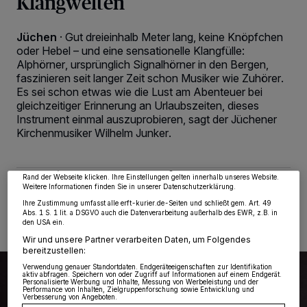
Klangwelten
Jüchen
·
Gut dreieinhalb Meter lang, keine Knöpfchen
oder Hebel – und eine sensationelle Klangfülle:
Alphörner, ursprünglich Signalhörner in den Bergen,
faszinieren seit langer Zeit schon Musiker wie Zuhörer.
Es sei schon etwas wie die Lust am Abenteuer bei
Wir und unsere
218
-Partner speichern und greifen auf personenbezogene Daten
gleichzeitiger Erinnerung an Urlaubszeiten, dieses
wie Browserdaten oder eindeutige Kennungen auf Ihrem Gerät zu. Durch Auswahl
Instrument einmal auszuprobieren, sagt der Jüchener
von OK aktivieren Sie Tracking-Technologien für die unter „Wir und unsere
Partner verarbeiten Daten, um Ihnen Dienste bereitzustellen“ aufgeführten
Kirchenmusiker Wilhelm Junker.
Zwecke. Wenn Tracker deaktiviert sind, sind manche Inhalte und Anzeigen
möglicherweise nicht mehr so relevant für Sie. Sie können dieses Menü jederzeit
wieder aufrufen, um Ihre Einstellungen zu ändern oder Ihre Einwilligung zu
widerrufen, indem Sie auf den Link Einstellungen oder Ablehnen am unteren
Rand der Webseite klicken. Ihre Einstellungen gelten innerhalb unseres Website.
Weitere Informationen finden Sie in unserer Datenschutzerklärung.
02.09.2025 , 08:00 Uhr
2 Minuten Lesezeit
Ihre Zustimmung umfasst alle erft-kurier.de-Seiten und schließt gem. Art. 49
Abs. 1 S. 1 lit. a DSGVO auch die Datenverarbeitung außerhalb des EWR, z.B. in
den USA ein.
Wir und unsere Partner verarbeiten Daten, um Folgendes
bereitzustellen:
Verwendung genauer Standortdaten. Endgeräteeigenschaften zur Identifikation
aktiv abfragen. Speichern von oder Zugriff auf Informationen auf einem Endgerät.
Personalisierte Werbung und Inhalte, Messung von Werbeleistung und der
Performance von Inhalten, Zielgruppenforschung sowie Entwicklung und
Verbesserung von Angeboten.