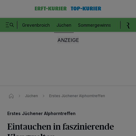
Grevenbroich
Jüchen
Sommergewinnspiel
Romm
Jüchen
Erstes Jüchener Alphorntreffen
Erstes Jüchener Alphorntreffen
Eintauchen in faszinierende