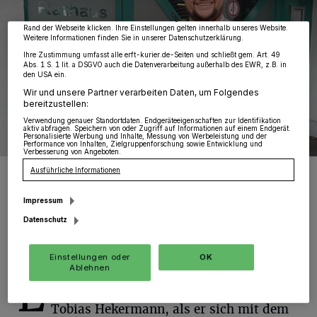
wieder aufrufen, um Ihre Einstellungen zu ändern oder Ihre Einwilligung zu
widerrufen, indem Sie auf den Link Einstellungen oder Ablehnen am unteren
Rand der Webseite klicken. Ihre Einstellungen gelten innerhalb unseres Website.
Weitere Informationen finden Sie in unserer Datenschutzerklärung.
Ihre Zustimmung umfasst alle erft-kurier.de-Seiten und schließt gem. Art. 49
Abs. 1 S. 1 lit. a DSGVO auch die Datenverarbeitung außerhalb des EWR, z.B. in
den USA ein.
Wir und unsere Partner verarbeiten Daten, um Folgendes
bereitzustellen:
Verwendung genauer Standortdaten. Endgeräteeigenschaften zur Identifikation
aktiv abfragen. Speichern von oder Zugriff auf Informationen auf einem Endgerät.
Personalisierte Werbung und Inhalte, Messung von Werbeleistung und der
Performance von Inhalten, Zielgruppenforschung sowie Entwicklung und
Verbesserung von Angeboten.
Das Rathaus würde Tobias Hekermann im Falle seiner Wahl selten
Ausführliche Informationen
sehen. Er plant, viel im Homeoffice zu arbeiten.
Foto: Kurier Verlag GmbH/Daniela Furth
Impressum
Datenschutz
Einstellungen oder
OK
Ablehnen
E
s ist erst der zweite Besuch in Jüchen für
Tobias Hekermann, als er sich mit dem