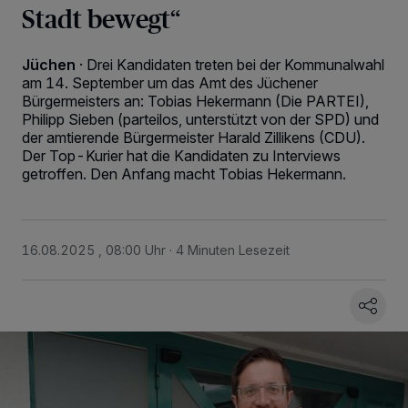
Stadt bewegt“
Jüchen
·
Drei Kandidaten treten bei der Kommunalwahl
am 14. September um das Amt des Jüchener
Bürgermeisters an: Tobias Hekermann (Die PARTEI),
Philipp Sieben (parteilos, unterstützt von der SPD) und
der amtierende Bürgermeister Harald Zillikens (CDU).
Der Top-Kurier hat die Kandidaten zu Interviews
getroffen. Den Anfang macht Tobias Hekermann.
16.08.2025 , 08:00 Uhr
4 Minuten Lesezeit
Wir und unsere
218
-Partner speichern und greifen auf personenbezogene Daten
wie Browserdaten oder eindeutige Kennungen auf Ihrem Gerät zu. Durch Auswahl
von OK aktivieren Sie Tracking-Technologien für die unter „Wir und unsere
Partner verarbeiten Daten, um Ihnen Dienste bereitzustellen“ aufgeführten
Zwecke. Wenn Tracker deaktiviert sind, sind manche Inhalte und Anzeigen
möglicherweise nicht mehr so relevant für Sie. Sie können dieses Menü jederzeit