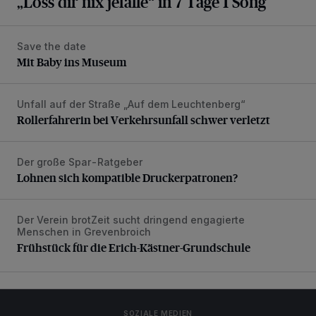
„Loss dir nix jefalle“ in 7 Tage 1 Song
Save the date
Mit Baby ins Museum
Mit Baby ins Museum
Unfall auf der Straße „Auf dem Leuchtenberg“
Rollerfahrerin bei Verkehrsunfall schwer verletzt
Rollerfahrerin bei Verkehrsunfall schwer verletzt
Der große Spar-Ratgeber
Lohnen sich kompatible Druckerpatronen?
Lohnen sich kompatible Druckerpatronen?
Der Verein brotZeit sucht dringend engagierte
Frühstück für die Erich-Kästner-Grundschule
Menschen in Grevenbroich
Frühstück für die Erich-Kästner-Grundschule
SOZIALE MEDIEN