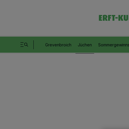
Grevenbroich
Jüchen
Sommergewinns