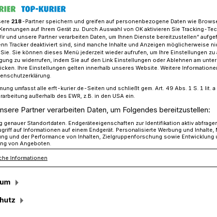
sere
218
-Partner speichern und greifen auf personenbezogene Daten wie Brows
Kennungen auf Ihrem Gerät zu. Durch Auswahl von OK aktivieren Sie Tracking-Te
Wir und unsere Partner verarbeiten Daten, um Ihnen Dienste bereitzustellen“ aufge
triebsstätte an der Neusser Straße​ eröffnet
n Tracker deaktiviert sind, sind manche Inhalte und Anzeigen möglicherweise ni
r Sie. Sie können dieses Menü jederzeit wieder aufrufen, um Ihre Einstellungen zu
ligung zu widerrufen, indem Sie auf den Link Einstellungen oder Ablehnen am unte
icken. Ihre Einstellungen gelten innerhalb unseres Website. Weitere Informationen
an der Neusser Straße
tenschutzerklärung.
mung umfasst alle erft-kurier.de-Seiten und schließt gem. Art. 49 Abs. 1 S. 1 lit
meinschaft ge- und
rarbeitung außerhalb des EWR, z.B. in den USA ein.
nsere Partner verarbeiten Daten, um Folgendes bereitzustellen:
en
genauer Standortdaten. Endgeräteeigenschaften zur Identifikation aktiv abfrage
griff auf Informationen auf einem Endgerät. Personalisierte Werbung und Inhalte
ung und der Performance von Inhalten, Zielgruppenforschung sowie Entwicklung
ng von Angeboten.
che Informationen
nung für Menschen mit und ohne
en Varius-Betriebsstätte an der Neusser
sum
öffnung des Textilservices ist ein erster
.
hutz