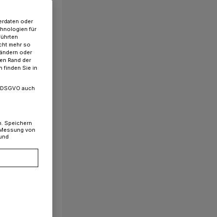
erdaten oder
chnologien für
führten
cht mehr so
 ändern oder
ren Rand der
 finden Sie in
. a DSGVO auch
n. Speichern
, Messung von
 und