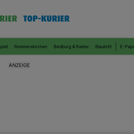
piel
Rommerskirchen
Bedburg & Kaster
Blaulicht
E-Pap