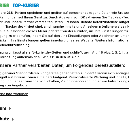
sere
218
-Partner speichern und greifen auf personenbezogene Daten wie Brows
Kennungen auf Ihrem Gerät zu. Durch Auswahl von OK aktivieren Sie Tracking-Te
Wir und unsere Partner verarbeiten Daten, um Ihnen Dienste bereitzustellen“ aufge
t ist Streuzeit
n Tracker deaktiviert sind, sind manche Inhalte und Anzeigen möglicherweise ni
r Sie. Sie können dieses Menü jederzeit wieder aufrufen, um Ihre Einstellungen zu
ligung zu widerrufen, indem Sie auf den Link Einstellungen oder Ablehnen am unte
icken. Ihre Einstellungen gelten innerhalb unseres Website. Weitere Informationen
triebshofs
tenschutzerklärung.
mung umfasst alle erft-kurier.de-Seiten und schließt gem. Art. 49 Abs. 1 S. 1 lit
 Winterzeit ist
rarbeitung außerhalb des EWR, z.B. in den USA ein.
nsere Partner verarbeiten Daten, um Folgendes bereitzustellen:
genauer Standortdaten. Endgeräteeigenschaften zur Identifikation aktiv abfrage
griff auf Informationen auf einem Endgerät. Personalisierte Werbung und Inhalte
ung und der Performance von Inhalten, Zielgruppenforschung sowie Entwicklung
ng von Angeboten.
che Informationen
der Verkehrssicherheit gehört in den
igsten Aufgaben, die eine Stadt zu
sum
ird diese Aufgabe durch den
eit die städtischen Straßen von Schnee,
hutz
mit der Vermeidung von Unfällen.