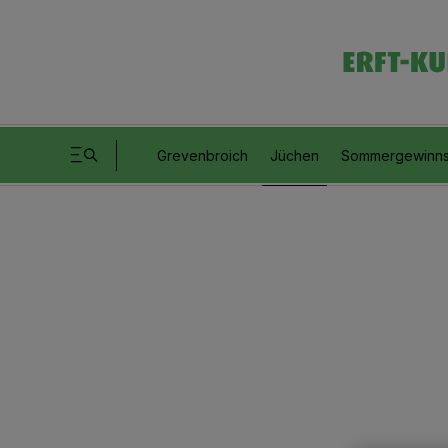
Grevenbroich
Jüchen
Sommergewinns