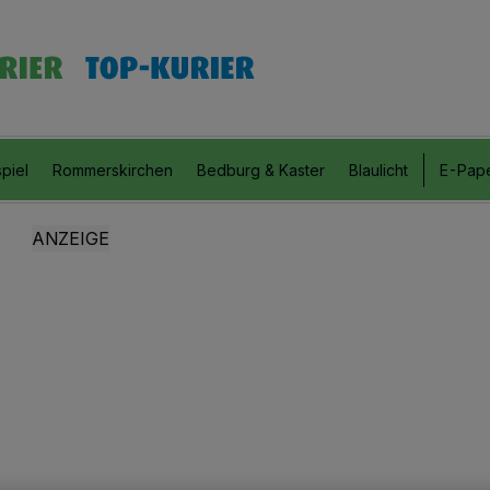
piel
Rommerskirchen
Bedburg & Kaster
Blaulicht
E-Pap