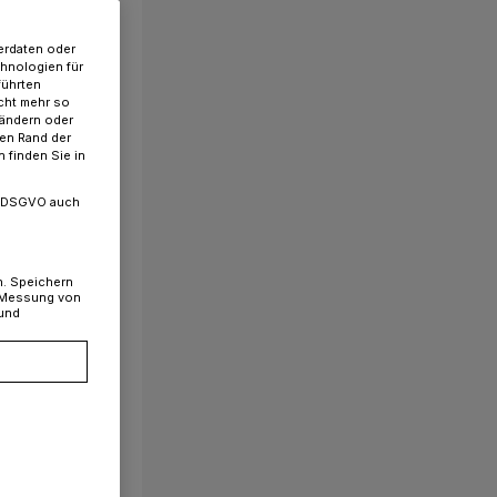
erdaten oder
chnologien für
führten
cht mehr so
 ändern oder
ren Rand der
 finden Sie in
. a DSGVO auch
n. Speichern
, Messung von
 und